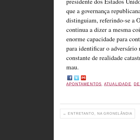
presidente dos Estados Unido
que a governança republican
distinguiam, referindo-se a
continua a dizer a mesma co
enorme capacidade para contr
para identificar o adversári
constante de realidade catas
mau.
APONTAMENTOS
,
ATUALIDADE
,
DE
←
ENTRETANTO, NA GRONELÂNDIA