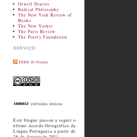
Orwell Diaries
Radical Philosophy
The New York Review of
Books
The New Yorker
The Paris Review
The Poetry Foundation
SERVIÇO:
FEED do blogue
entradas únicas
Este blogue passou a seguir o
último Acordo Ortográfico da
Língua Portuguesa a partir de
26 de Agosto de 2011