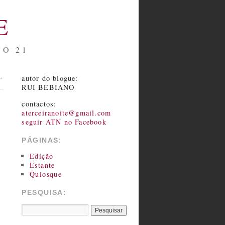
E
NO 21
autor do blogue:
→
RUI BEBIANO
contactos:
aterceiranoite@gmail.com
seguir ATN no Facebook
PÁGINAS:
Edição
Estante
Quiosque
PESQUISA: