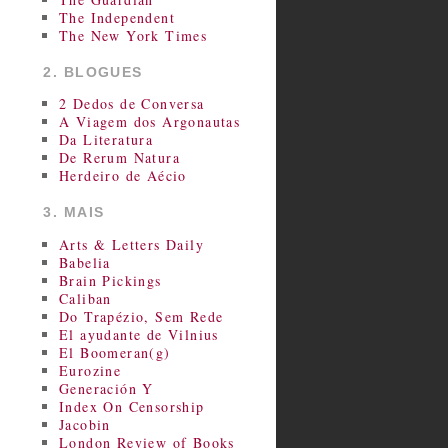
The Independent
The New York Times
2. BLOGUES
2 Dedos de Conversa
A Viagem dos Argonautas
Da Literatura
De Rerum Natura
Herdeiro de Aécio
3. MAIS
Arts & Letters Daily
Babelia
Brain Pickings
Caliban
Do Trapézio, Sem Rede
El ayudante de Vilnius
El Boomeran(g)
Eurozine
Generación Y
Index On Censorship
Jacobin
London Review of Books