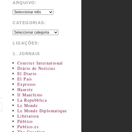
ARQUIVO:
CATEGORIAS:
LIGAÇÕES:
1. JORNAIS
Courrier International
Diário de Notícias
El Diario
El País
Expresso
Haaretz
Il Manifesto
La Repubblica
Le Monde
Le Monde Diplomatique
Libération
Público
Publico.es
The Guardian