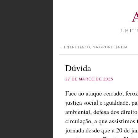
LEIT
←
ENTRETANTO, NA GRONELÂNDIA
Dúvida
27 DE MARÇO DE 2025
Face ao ataque cerrado, fero
justiça social e igualdade, p
ambiental, defesa dos direit
circulação, a que assistimos
jornada desde que a 20 de j