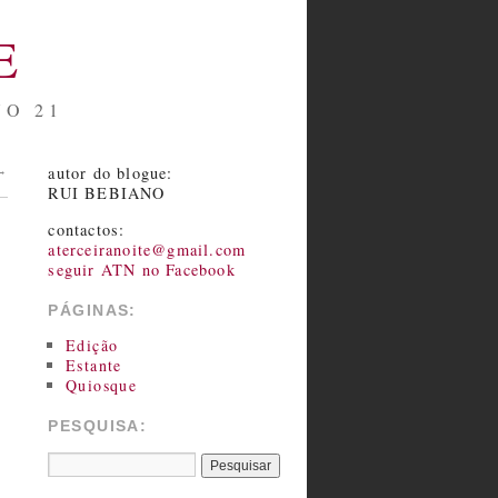
E
NO 21
autor do blogue:
→
RUI BEBIANO
contactos:
aterceiranoite@gmail.com
seguir ATN no Facebook
PÁGINAS:
Edição
Estante
Quiosque
PESQUISA: