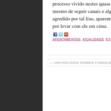
processo vivido nestes quase
mesmo de seguir canais e al
agredido por tal lixo, apar
por levar com ele em cima.
APONTAMENTOS
,
ATUALIDADE
,
ET
←
UMA REALIDADE SOMBRIA E AMEAÇ