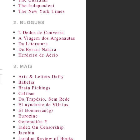
The Independent
The New York Times
2. BLOGUES
2 Dedos de Conversa
A Viagem dos Argonautas
Da Literatura
De Rerum Natura
Herdeiro de Aécio
3. MAIS
Arts & Letters Daily
Babelia
Brain Pickings
Caliban
Do Trapézio, Sem Rede
El ayudante de Vilnius
El Boomeran(g)
Eurozine
Generación Y
Index On Censorship
Jacobin
London Review of Books