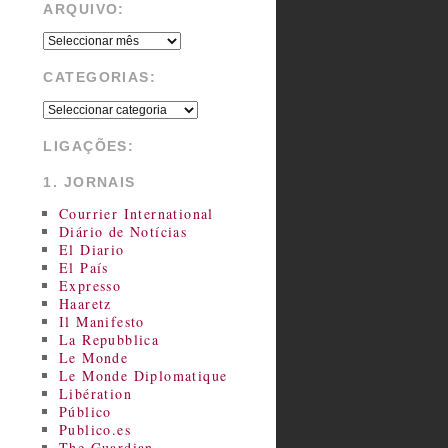
ARQUIVO:
CATEGORIAS:
LIGAÇÕES:
1. JORNAIS
Courrier International
Diário de Notícias
El Diario
El País
Expresso
Haaretz
Il Manifesto
La Repubblica
Le Monde
Le Monde Diplomatique
Libération
Público
Publico.es
The Guardian