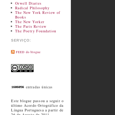
Orwell Diaries
Radical Philosophy
The New York Review of
Books
The New Yorker
The Paris Review
The Poetry Foundation
SERVIÇO:
FEED do blogue
entradas únicas
Este blogue passou a seguir o
último Acordo Ortográfico da
Língua Portuguesa a partir de
26 de Agosto de 2011