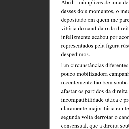
Abril – cúmplices de uma de
desses dois momentos, o meu 
depositado em quem me parec
vitória do candidato da dire
infelizmente acabou por acon
representados pela figura rús
despedimos.
Em circunstâncias diferentes
pouco mobilizadora campanha
recentemente tão bem soube e
afastar os partidos da direita
incompatibilidade tática e p
claramente majoritária em t
segunda volta derrotar o can
consensual, que a direita so