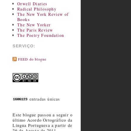
Orwell Diaries
Radical Philosophy
The New York Review of
Books
The New Yorker
The Paris Review
The Poetry Foundation
SERVIÇO:
FEED do blogue
entradas únicas
Este blogue passou a seguir o
último Acordo Ortográfico da
Língua Portuguesa a partir de
26 de Agosto de 2011