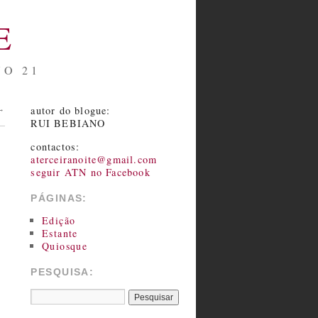
E
NO 21
autor do blogue:
→
RUI BEBIANO
contactos:
aterceiranoite@gmail.com
seguir ATN no Facebook
PÁGINAS:
Edição
Estante
Quiosque
PESQUISA: