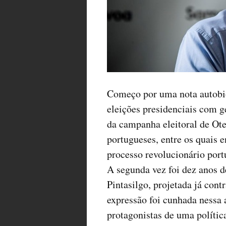
Começo por uma nota autobiog
eleições presidenciais com 
da campanha eleitoral de Ot
portugueses, entre os quais 
processo revolucionário por
A segunda vez foi dez anos 
Pintasilgo, projetada já cont
expressão foi cunhada nessa 
protagonistas de uma política