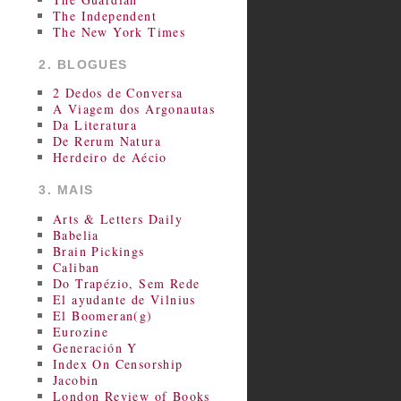
The Independent
The New York Times
2. BLOGUES
2 Dedos de Conversa
A Viagem dos Argonautas
Da Literatura
De Rerum Natura
Herdeiro de Aécio
3. MAIS
Arts & Letters Daily
Babelia
Brain Pickings
Caliban
Do Trapézio, Sem Rede
El ayudante de Vilnius
El Boomeran(g)
Eurozine
Generación Y
Index On Censorship
Jacobin
London Review of Books