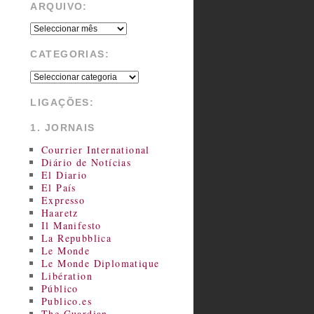
ARQUIVO:
CATEGORIAS:
LIGAÇÕES:
1. JORNAIS
Courrier International
Diário de Notícias
El Diario
El País
Expresso
Haaretz
Il Manifesto
La Repubblica
Le Monde
Le Monde Diplomatique
Libération
Público
Publico.es
The Guardian