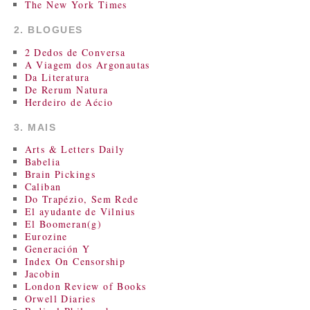
The New York Times
2. BLOGUES
2 Dedos de Conversa
A Viagem dos Argonautas
Da Literatura
De Rerum Natura
Herdeiro de Aécio
3. MAIS
Arts & Letters Daily
Babelia
Brain Pickings
Caliban
Do Trapézio, Sem Rede
El ayudante de Vilnius
El Boomeran(g)
Eurozine
Generación Y
Index On Censorship
Jacobin
London Review of Books
Orwell Diaries