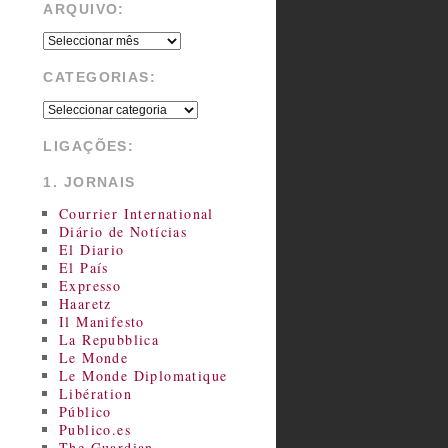
ARQUIVO:
CATEGORIAS:
LIGAÇÕES:
1. JORNAIS
Courrier International
Diário de Notícias
El Diario
El País
Expresso
Haaretz
Il Manifesto
La Repubblica
Le Monde
Le Monde Diplomatique
Libération
Público
Publico.es
The Guardian