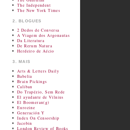
The Independent
The New York Times
2. BLOGUES
2 Dedos de Conversa
A Viagem dos Argonautas
Da Literatura
De Rerum Natura
Herdeiro de Aécio
3. MAIS
Arts & Letters Daily
Babelia
Brain Pickings
Caliban
Do Trapézio, Sem Rede
El ayudante de Vilnius
El Boomeran(g)
Eurozine
Generación Y
Index On Censorship
Jacobin
London Review of Books