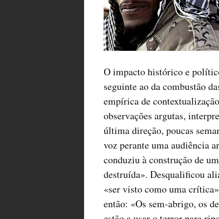
O impacto histórico e políti
seguinte ao da combustão da
empírica de contextualizaçã
observações argutas, interpr
última direção, poucas sema
voz perante uma audiência a
conduziu à construção de um
destruída». Desqualificou al
«ser visto como uma crítica»
então: «Os sem-abrigo, os des
estão a usar o terror para ri