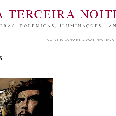
A TERCEIRA NOIT
URAS, POLÉMICAS, ILUMINAÇÕES | A
OUTUBRO COMO REALIDADE IMAGINADA
s