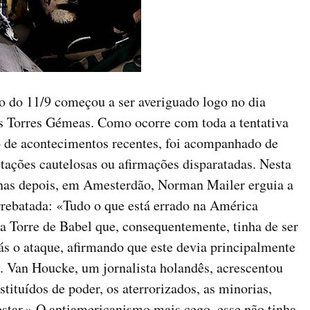
co do 11/9 começou a ser averiguado logo no dia
s Torres Gémeas. Como ocorre com toda a tentativa
o de acontecimentos recentes, foi acompanhado de
etações cautelosas ou afirmações disparatadas. Nesta
nas depois, em Amesterdão, Norman Mailer erguia a
rrebatada: «Tudo o que está errado na América
a Torre de Babel que, consequentemente, tinha de ser
iás o ataque, afirmando que este devia principalmente
. Van Houcke, um jornalista holandês, acrescentou
tituídos de poder, os aterrorizados, as minorias,
postar.» O antiamericanismo mais cego, esse não tinha