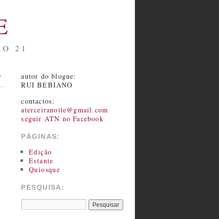
E
NO 21
autor do blogue:
→
RUI BEBIANO
contactos:
aterceiranoite@gmail.com
seguir ATN no Facebook
PÁGINAS:
Edição
Estante
Quiosque
PESQUISA: