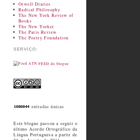
Orwell Diaries
Radical Philosophy
The New York Review of
Books
The New Yorker
The Paris Review
The Poetry Foundation
SERVIÇO:
FEED do blogue
entradas únicas
Este blogue passou a seguir o
último Acordo Ortográfico da
Língua Portuguesa a partir de