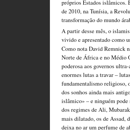
próprios Estados islâmicos.
de 2010, na Tunísia, a Revol
transformação do mundo ára
A partir desse mês, o islami
vivido e apresentado como u
Como nota David Remnick 
Norte de África e no Médio O
poderosa aos governos ultra-a
enormes lutas a travar – luta
fundamentalismo religioso, o
dos sonhos ainda mais antig
islâmico» – e ninguém pode 
dos regimes de Ali, Mubara
mais dilatado, os de Assad, 
deixa no ar um perfume de ab