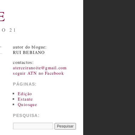
E
NO 21
autor do blogue:
→
RUI BEBIANO
contactos:
aterceiranoite@gmail.com
seguir ATN no Facebook
PÁGINAS:
Edição
Estante
Quiosque
PESQUISA: