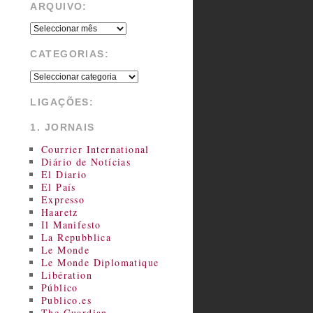
ARQUIVO:
CATEGORIAS:
LIGAÇÕES:
1. JORNAIS
Courrier International
Diário de Notícias
El Diario
El País
Expresso
Haaretz
Il Manifesto
La Repubblica
Le Monde
Le Monde Diplomatique
Libération
Público
Publico.es
The Guardian