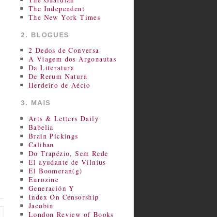
The Independent
The New York Times
2. BLOGUES
2 Dedos de Conversa
A Viagem dos Argonautas
Da Literatura
De Rerum Natura
Herdeiro de Aécio
3. MAIS
Arts & Letters Daily
Babelia
Brain Pickings
Caliban
Do Trapézio, Sem Rede
El ayudante de Vilnius
El Boomeran(g)
Eurozine
Generación Y
Index On Censorship
Jacobin
London Review of Books