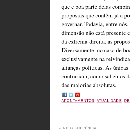
que e boa parte delas combi
propostas que contêm já a po
governar. Todavia, entre nós,
dimensão não está presente e
da extrema-direita, as propos
Diversamente, no caso de boa
exclusivamente na reivindicaç
alianças políticas. As única
contrariam, como sabemos de
das maiorias absolutas.
APONTAMENTOS
,
ATUALIDADE
,
DE
←
A BOA COERÊNCIA