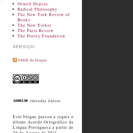
Orwell Diaries
Radical Philosophy
The New York Review of
Books
The New Yorker
The Paris Review
The Poetry Foundation
SERVIÇO:
FEED do blogue
entradas únicas
Este blogue passou a seguir o
último Acordo Ortográfico da
Língua Portuguesa a partir de
26 de Agosto de 2011