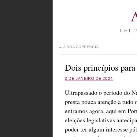
LEIT
←
A BOA COERÊNCIA
Dois princípios para
3 DE JANEIRO DE 2024
Ultrapassado o período do Na
presta pouca atenção a tudo o
entramos agora, aqui em Port
eleições legislativas antecip
poder ter algum interesse púb