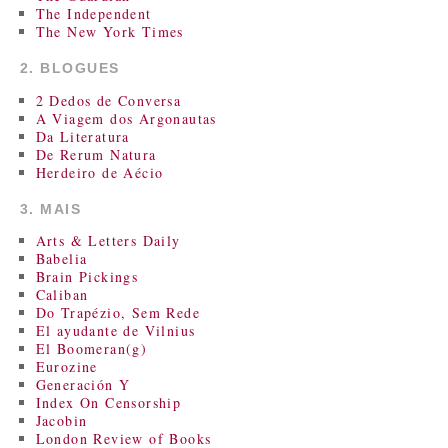
The Independent
The New York Times
2. BLOGUES
2 Dedos de Conversa
A Viagem dos Argonautas
Da Literatura
De Rerum Natura
Herdeiro de Aécio
3. MAIS
Arts & Letters Daily
Babelia
Brain Pickings
Caliban
Do Trapézio, Sem Rede
El ayudante de Vilnius
El Boomeran(g)
Eurozine
Generación Y
Index On Censorship
Jacobin
London Review of Books