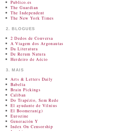
Publico.es
The Guardian
The Independent
The New York Times
2. BLOGUES
2 Dedos de Conversa
A Viagem dos Argonautas
Da Literatura
De Rerum Natura
Herdeiro de Aécio
3. MAIS
Arts & Letters Daily
Babelia
Brain Pickings
Caliban
Do Trapézio, Sem Rede
El ayudante de Vilnius
El Boomeran(g)
Eurozine
Generación Y
Index On Censorship