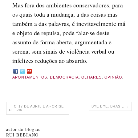
Mas fora dos ambientes conservadores, para
os quais toda a mudança, a das coisas mas
também a das palavras, é inevitavelmente má
e objeto de repulsa, pode falar-se deste
assunto de forma aberta, argumentada e
serena, sem sinais de violência verbal ou
infelizes reduções ao absurdo.
APONTAMENTOS
,
DEMOCRACIA
,
OLHARES
,
OPINIÃO
.
←
O 17 DE ABRIL E A «CRISE
BYE BYE, BRASIL
→
DE 69»
autor do blogue:
RUI BEBIANO