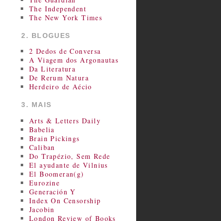
The Independent
The New York Times
2. BLOGUES
2 Dedos de Conversa
A Viagem dos Argonautas
Da Literatura
De Rerum Natura
Herdeiro de Aécio
3. MAIS
Arts & Letters Daily
Babelia
Brain Pickings
Caliban
Do Trapézio, Sem Rede
El ayudante de Vilnius
El Boomeran(g)
Eurozine
Generación Y
Index On Censorship
Jacobin
London Review of Books