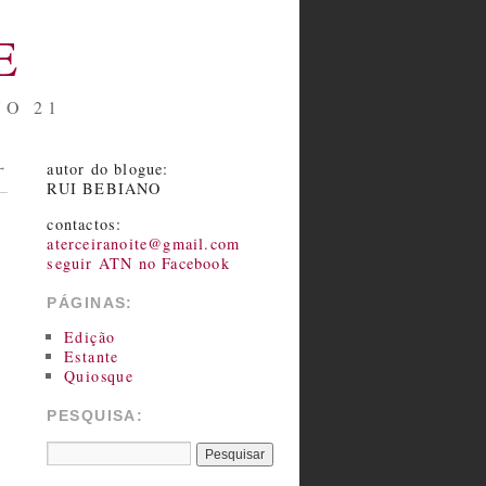
E
NO 21
autor do blogue:
→
RUI BEBIANO
contactos:
aterceiranoite@gmail.com
seguir ATN no Facebook
PÁGINAS:
Edição
Estante
Quiosque
PESQUISA: