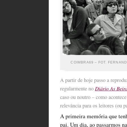
COIMBRA69 – FOT. FERNAN
A partir de hoje passo a reprodu
Diário As Beir
regularmente no
caso ou noutro – como acontece 
relevância para os leitores (ou p
A primeira memória que tenh
pai. Um dia, ao passarmos n