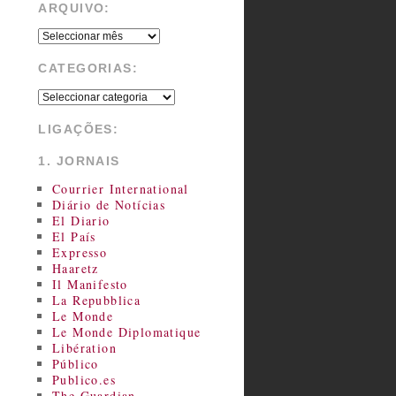
ARQUIVO:
CATEGORIAS:
LIGAÇÕES:
1. JORNAIS
Courrier International
Diário de Notícias
El Diario
El País
Expresso
Haaretz
Il Manifesto
La Repubblica
Le Monde
Le Monde Diplomatique
Libération
Público
Publico.es
The Guardian