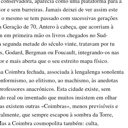
l conservadora, aparecia como uma plataforma para a
 e sem barreiras. Jamais deixei de ver assim este
e o mesmo se tem passado com sucessivas gerações
a Geração de 70, Antero à cabeça, que acorriam à
em em primeira mão os livros chegados no Sud-
na segunda metade do século vinte, tratavam por tu
us, Godard, Bergman ou Foucault, integrando-os nas
r e mais aberta que o seu estreito mapa físico.
ma Coimbra fechada, associada à lengalenga sonolenta
conformismo, ao elitismo, ao machismo, às anedotas
professores anacrónicos. Esta cidade existe, sem
do real ou inventado que muitos insistem em olhar
s existem outras «Coimbras», menos previsíveis e
ralmente, que sempre escapou à sombra da Torre,
 Mas a Coimbra cosmopolita também: culta,