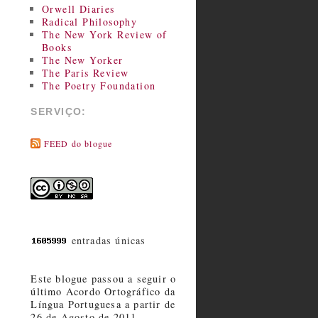
Orwell Diaries
Radical Philosophy
The New York Review of
Books
The New Yorker
The Paris Review
The Poetry Foundation
SERVIÇO:
FEED do blogue
entradas únicas
Este blogue passou a seguir o
último Acordo Ortográfico da
Língua Portuguesa a partir de
26 de Agosto de 2011