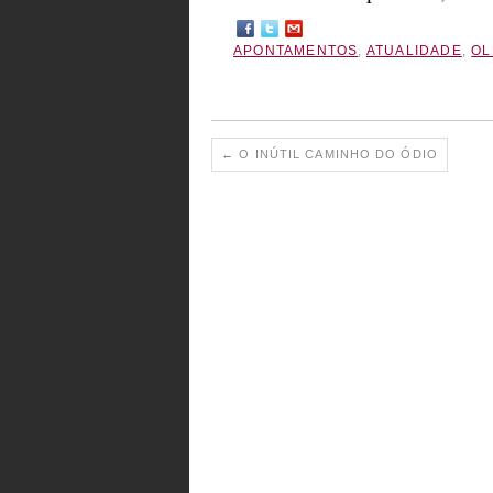
APONTAMENTOS
,
ATUALIDADE
,
OL
←
O INÚTIL CAMINHO DO ÓDIO