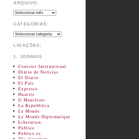
ARQUIVO:
CATEGORIAS:
LIGAÇÕES:
1. JORNAIS
Courrier International
Diário de Notícias
El Diario
El País
Expresso
Haaretz
Il Manifesto
La Repubblica
Le Monde
Le Monde Diplomatique
Libération
Público
Publico.es
The Guardian