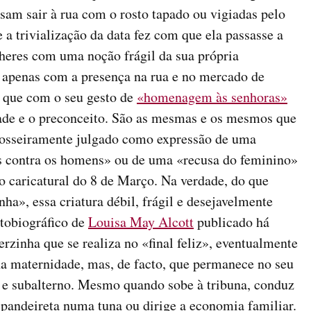
isam sair à rua com o rosto tapado ou vigiadas pelo
 a trivialização da data fez com que ela passasse a
eres com uma noção frágil da sua própria
apenas com a presença na rua e no mercado de
s que com o seu gesto de
«homenagem às senhoras»
ade e o preconceito. São as mesmas e os mesmos que
rosseiramente julgado como expressão de uma
es contra os homens» ou de uma «recusa do feminino»
o caricatural do 8 de Março. Na verdade, do que
ha», essa criatura débil, frágil e desejavelmente
utobiográfico de
Louisa May Alcott
publicado há
rzinha que se realiza no «final feliz», eventualmente
 maternidade, mas, de facto, que permanece no seu
e e subalterno. Mesmo quando sobe à tribuna, conduz
 pandeireta numa tuna ou dirige a economia familiar.