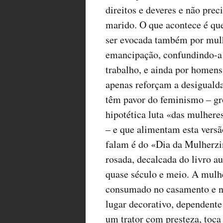
direitos e deveres e não prec
marido. O que acontece é que
ser evocada também por mulh
emancipação, confundindo-a 
trabalho, e ainda por homen
apenas reforçam a desiguald
têm pavor do feminismo – g
hipotética luta «das mulher
– e que alimentam esta versã
falam é do «Dia da Mulherzin
rosada, decalcada do livro a
quase século e meio. A mulhe
consumado no casamento e na
lugar decorativo, dependent
um trator com presteza, toca