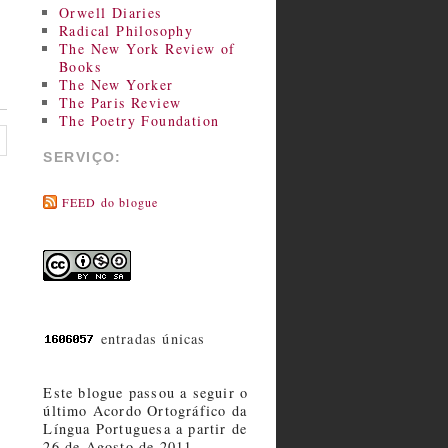
Orwell Diaries
Radical Philosophy
The New York Review of
Books
The New Yorker
The Paris Review
The Poetry Foundation
SERVIÇO:
FEED do blogue
entradas únicas
Este blogue passou a seguir o
último Acordo Ortográfico da
Língua Portuguesa a partir de
26 de Agosto de 2011