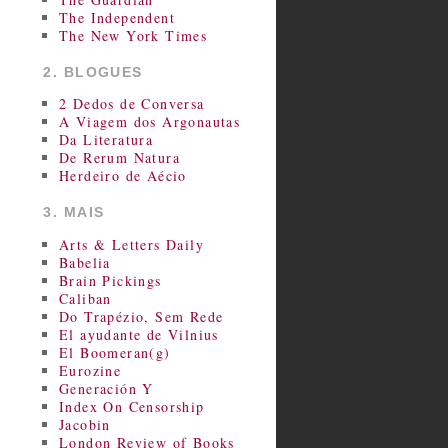
The Independent
The New York Times
2. BLOGUES
2 Dedos de Conversa
A Viagem dos Argonautas
Da Literatura
De Rerum Natura
Herdeiro de Aécio
3. MAIS
Arts & Letters Daily
Babelia
Brain Pickings
Caliban
Do Trapézio, Sem Rede
El ayudante de Vilnius
El Boomeran(g)
Eurozine
Generación Y
Index On Censorship
Jacobin
London Review of Books