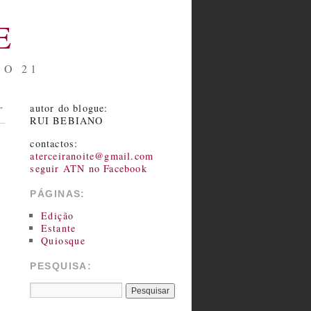
E
NO 21
autor do blogue:
→
RUI BEBIANO
contactos:
aterceiranoite@gmail.com
seguir ATN no Facebook
PÁGINAS:
Edição
Estante
Quiosque
PESQUISA: