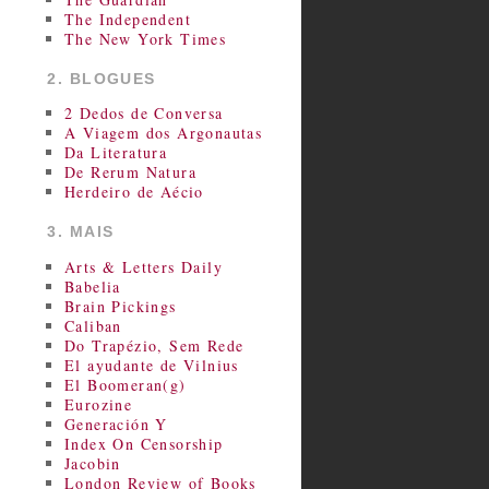
The Independent
The New York Times
2. BLOGUES
2 Dedos de Conversa
A Viagem dos Argonautas
Da Literatura
De Rerum Natura
Herdeiro de Aécio
3. MAIS
Arts & Letters Daily
Babelia
Brain Pickings
Caliban
Do Trapézio, Sem Rede
El ayudante de Vilnius
El Boomeran(g)
Eurozine
Generación Y
Index On Censorship
Jacobin
London Review of Books