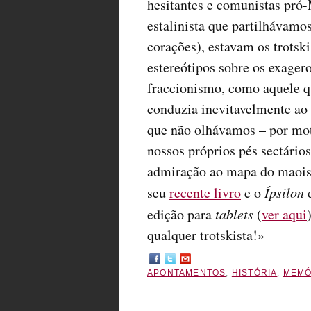
hesitantes e comunistas pró-
estalinista que partilhávamo
corações), estavam os trotski
estereótipos sobre os exager
fraccionismo, como aquele qu
conduzia inevitavelmente ao 
que não olhávamos – por mot
nossos próprios pés sectário
admiração ao mapa do maois
seu
recente livro
e o
Ípsilon
d
edição para
tablets
(
ver aqui
qualquer trotskista!»
APONTAMENTOS
,
HISTÓRIA
,
MEMÓ