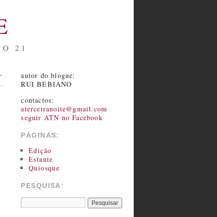
E
NO 21
autor do blogue:
→
RUI BEBIANO
contactos:
aterceiranoite@gmail.com
seguir ATN no Facebook
PÁGINAS:
Edição
Estante
Quiosque
PESQUISA: