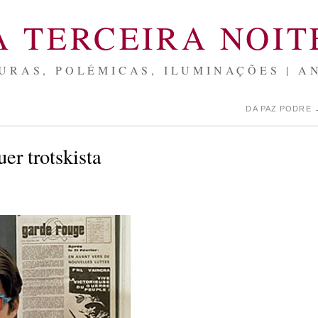
A TERCEIRA NOIT
URAS, POLÉMICAS, ILUMINAÇÕES | A
DA PAZ PODRE
er trotskista