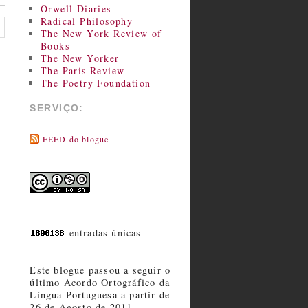
Orwell Diaries
Radical Philosophy
The New York Review of
Books
The New Yorker
The Paris Review
The Poetry Foundation
SERVIÇO:
FEED do blogue
entradas únicas
Este blogue passou a seguir o
último Acordo Ortográfico da
Língua Portuguesa a partir de
26 de Agosto de 2011