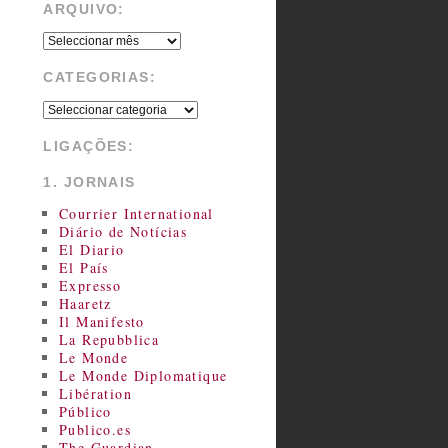
ARQUIVO:
CATEGORIAS:
LIGAÇÕES:
1. JORNAIS
Courrier International
Diário de Notícias
El Diario
El País
Expresso
Haaretz
Il Manifesto
La Repubblica
Le Monde
Le Monde Diplomatique
Libération
Público
Publico.es
The Guardian