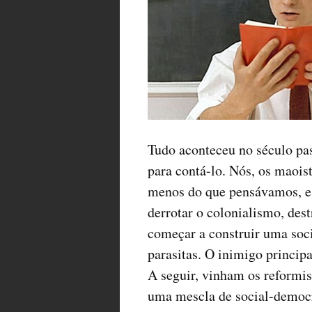
Tudo aconteceu no século p
para contá-lo. Nós, os maoi
menos do que pensávamos, e 
derrotar o colonialismo, destr
começar a construir uma soci
parasitas. O inimigo principa
A seguir, vinham os reformi
uma mescla de social-democr