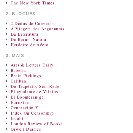
The New York Times
2. BLOGUES
2 Dedos de Conversa
A Viagem dos Argonautas
Da Literatura
De Rerum Natura
Herdeiro de Aécio
3. MAIS
Arts & Letters Daily
Babelia
Brain Pickings
Caliban
Do Trapézio, Sem Rede
El ayudante de Vilnius
El Boomeran(g)
Eurozine
Generación Y
Index On Censorship
Jacobin
London Review of Books
Orwell Diaries