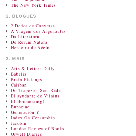
The New York Times
2. BLOGUES
2 Dedos de Conversa
A Viagem dos Argonautas
Da Literatura
De Rerum Natura
Herdeiro de Aécio
3. MAIS
Arts & Letters Daily
Babelia
Brain Pickings
Caliban
Do Trapézio, Sem Rede
El ayudante de Vilnius
El Boomeran(g)
Eurozine
Generación Y
Index On Censorship
Jacobin
London Review of Books
Orwell Diaries