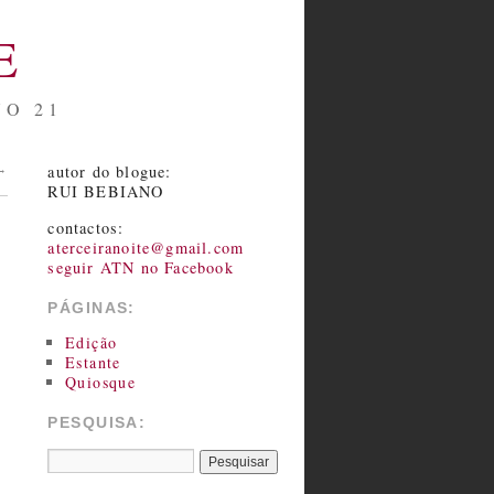
E
NO 21
autor do blogue:
→
RUI BEBIANO
contactos:
aterceiranoite@gmail.com
seguir ATN no Facebook
PÁGINAS:
Edição
Estante
Quiosque
PESQUISA: