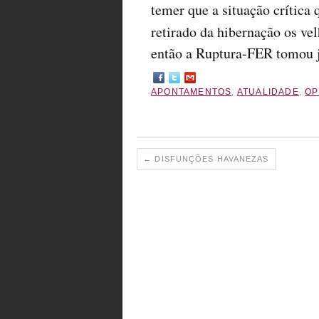
temer que a situação crítica
retirado da hibernação os v
então a Ruptura-FER tomou j
APONTAMENTOS
,
ATUALIDADE
,
OP
←
DISFUNÇÕES HAVANEZAS