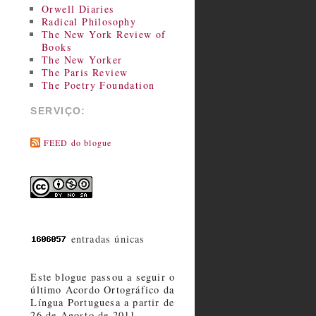
Orwell Diaries
Radical Philosophy
The New York Review of
Books
The New Yorker
The Paris Review
The Poetry Foundation
SERVIÇO:
FEED do blogue
entradas únicas
Este blogue passou a seguir o
último Acordo Ortográfico da
Língua Portuguesa a partir de
26 de Agosto de 2011