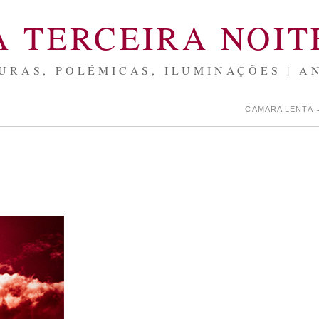
A TERCEIRA NOIT
URAS, POLÉMICAS, ILUMINAÇÕES | A
CÂMARA LENTA