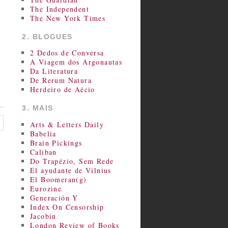
The Independent
The New York Times
2. BLOGUES
2 Dedos de Conversa
A Viagem dos Argonautas
Da Literatura
De Rerum Natura
Herdeiro de Aécio
3. MAIS
Arts & Letters Daily
Babelia
Brain Pickings
Caliban
Do Trapézio, Sem Rede
El ayudante de Vilnius
El Boomeran(g)
Eurozine
Generación Y
Index On Censorship
Jacobin
London Review of Books