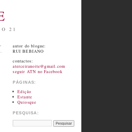
E
NO 21
autor do blogue:
→
RUI BEBIANO
contactos:
aterceiranoite@gmail.com
seguir ATN no Facebook
PÁGINAS:
Edição
Estante
Quiosque
PESQUISA: