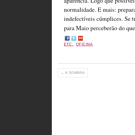
aparência. Logo que possível
normalidade. E mais: prepara
indefectíveis cúmplices. Se 
para Maio perceberão do que 
ETC.
,
OFICINA
.
←
A SOMBRA