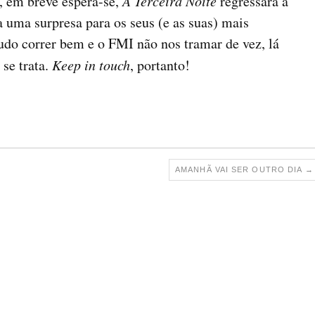
, em breve espera-se,
A Terceira Noite
regressará à
 uma surpresa para os seus (e as suas) mais
tudo correr bem e o FMI não nos tramar de vez, lá
se trata.
Keep in touch
, portanto!
AMANHÃ VAI SER OUTRO DIA
→