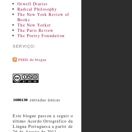
Orwell Diaries
Radical Philosophy
The New York Review of
Books
The New Yorker
The Paris Review
The Poetry Foundation
SERVIÇO:
FEED do blogue
entradas únicas
Este blogue passou a seguir o
último Acordo Ortográfico da
Língua Portuguesa a partir de
26 de Agosto de 2011