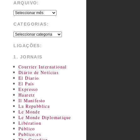
ARQUIVO:
CATEGORIAS:
LIGAÇÕES:
1. JORNAIS
Courrier International
Diário de Notícias
El Diario
El País
Expresso
Haaretz
Il Manifesto
La Repubblica
Le Monde
Le Monde Diplomatique
Libération
Público
Publico.es
The Guardian