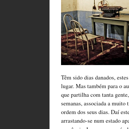
Têm sido dias danados, estes
lugar. Mas também para o aut
que partilha com tanta gente
semanas, associada a muito t
ordem dos seus dias. Daí es
arrastando-se num estado apa