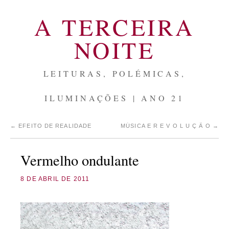
A TERCEIRA
NOITE
LEITURAS, POLÉMICAS,
ILUMINAÇÕES | ANO 21
←
EFEITO DE REALIDADE
MÚSICA E R E V O L U Ç Ã O
→
Vermelho ondulante
8 DE ABRIL DE 2011