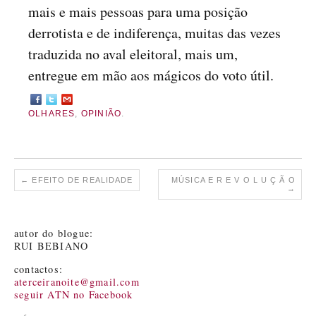
mais e mais pessoas para uma posição
derrotista e de indiferença, muitas das vezes
traduzida no aval eleitoral, mais um,
entregue em mão aos mágicos do voto útil.
OLHARES
,
OPINIÃO
.
←
EFEITO DE REALIDADE
MÚSICA E R E V O L U Ç Ã O
→
autor do blogue:
RUI BEBIANO
contactos:
aterceiranoite@gmail.com
seguir ATN no Facebook