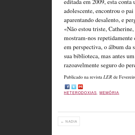
editada em 2009, esta conta 
adolescente, encontrou o pai
aparentando desalento, e per
«Não estou triste, Catherine,
mostram-nos repetidamente e
em perspectiva, o álbum da s
sua biblioteca, mas antes 
razoavelmente seguro do per
LER
Publicado na revista
de Fevereir
HETERODOXIAS
,
MEMÓRIA
.
←
NADIA