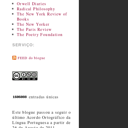
Orwell Diaries
Radical Philosophy
The New York Review of
Books
The New Yorker
The Paris Review
The Poetry Foundation
SERVIÇO:
FEED do blogue
entradas únicas
Este blogue passou a seguir o
último Acordo Ortográfico da
Língua Portuguesa a partir de
26 de Agosto de 2011