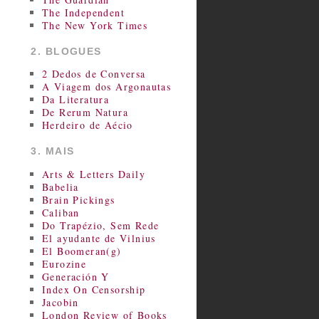
The Independent
The New York Times
2. BLOGUES
2 Dedos de Conversa
A Viagem dos Argonautas
Da Literatura
De Rerum Natura
Herdeiro de Aécio
3. MAIS
Arts & Letters Daily
Babelia
Brain Pickings
Caliban
Do Trapézio, Sem Rede
El ayudante de Vilnius
El Boomeran(g)
Eurozine
Generación Y
Index On Censorship
Jacobin
London Review of Books