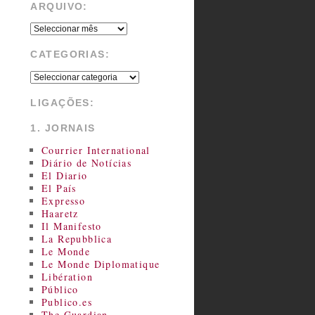
ARQUIVO:
CATEGORIAS:
LIGAÇÕES:
1. JORNAIS
Courrier International
Diário de Notícias
El Diario
El País
Expresso
Haaretz
Il Manifesto
La Repubblica
Le Monde
Le Monde Diplomatique
Libération
Público
Publico.es
The Guardian