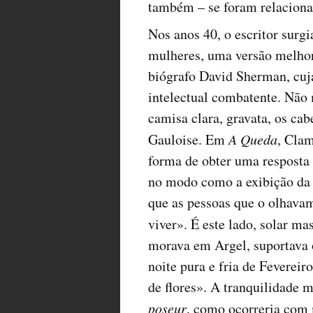
também – se foram relaciona
Nos anos 40, o escritor surgi
mulheres, uma versão melhor
biógrafo David Sherman, cuja
intelectual combatente. Não 
camisa clara, gravata, os cab
Gauloise. Em
A Queda
, Clam
forma de obter uma resposta 
no modo como a exibição da 
que as pessoas que o olhavam
viver». É este lado, solar m
morava em Argel, suportava 
noite pura e fria de Feverei
de flores». A tranquilidade m
poseur
, como ocorreria com 