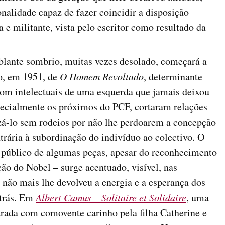
nalidade capaz de fazer coincidir a disposição
a e militante, vista pelo escritor como resultado da
blante sombrio, muitas vezes desolado, começará a
ão, em 1951, de
O Homem Revoltado
, determinante
com intelectuais de uma esquerda que jamais deixou
pecialmente os próximos do PCF, cortaram relações
izá-lo sem rodeios por não lhe perdoarem a concepção
ntrária à subordinação do indivíduo ao colectivo. O
o público de algumas peças, apesar do reconhecimento
ção do Nobel – surge acentuado, visível, nas
 não mais lhe devolveu a energia e a esperança dos
 trás. Em
Albert Camus – Solitaire et Solidaire
, uma
arada com comovente carinho pela filha Catherine e