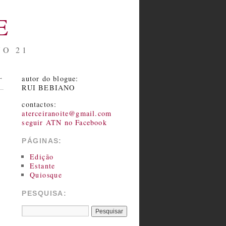
E
NO 21
autor do blogue:
→
RUI BEBIANO
contactos:
aterceiranoite@gmail.com
seguir ATN no Facebook
PÁGINAS:
Edição
Estante
Quiosque
PESQUISA: