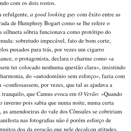
ndo com os dois rostos.
a refulgente,
a good looking guy
com êxito entre as
ada de Humphrey Bogart como se lhe refere o
 silhueta sóbria funcionava como protótipo do
muda: sobretudo impecável, fato de bom corte,
elos puxados para trás, por vezes um cigarro
ance, o protagonista, declara o charme como «a
sem ter colocado nenhuma questão clara», insistindo
harmonia, do «autodomínio sem esforço», fazia com
 «confessassem, por vezes, que tal as ajudava a
as tranquilo, que Camus evoca em
O Verão
: «Quando
o inverno pois sabia que numa noite, numa certa
ro, as amendoeiras do vale dos Cônsules se cobririam
anifesta nas fotografias não é porém esforço de
muitos dos da geração que nele decalcou atitudes,