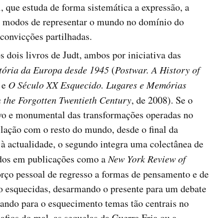
 que estuda de forma sistemática a expressão, a
s modos de representar o mundo no domínio do
convicções partilhadas.
 dois livros de Judt, ambos por iniciativa das
tória da Europa desde 1945
(
Postwar. A History of
) e
O Século XX Esquecido.
Lugares e Memórias
n the Forgotten Twentieth Century
, de 2008). Se o
ivo e monumental das transformações operadas no
elação com o resto do mundo, desde o final da
à actualidade, o segundo integra uma colectânea de
tados em publicações como a
New York Review of
rço pessoal de regresso a formas de pensamento e de
do esquecidas, desarmando o presente para um debate
rando para o esquecimento temas tão centrais no
fios do mal, as sequelas da Guerra Fria ou a