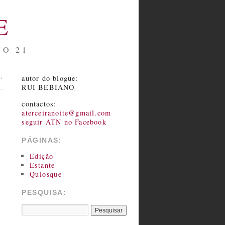
E
NO 21
autor do blogue:
→
RUI BEBIANO
contactos:
aterceiranoite@gmail.com
seguir ATN no Facebook
PÁGINAS:
Edição
Estante
Quiosque
PESQUISA: