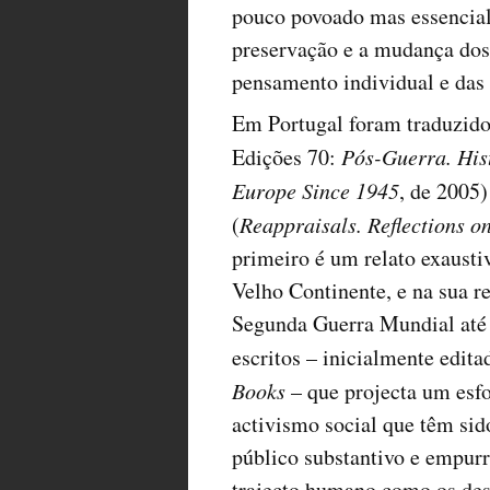
pouco povoado mas essencial,
preservação e a mudança do
pensamento individual e das 
Em Portugal foram traduzidos
Edições 70:
Pós-Guerra. His
Europe Since 1945
, de 2005
(
Reappraisals.
Reflections o
primeiro é um relato exaust
Velho Continente, e na sua r
Segunda Guerra Mundial até 
escritos – inicialmente edi
Books
– que projecta um esfo
activismo social que têm si
público substantivo e empur
trajecto humano como os desa