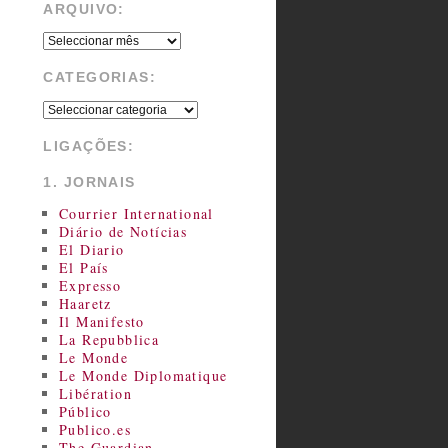
ARQUIVO:
CATEGORIAS:
LIGAÇÕES:
1. JORNAIS
Courrier International
Diário de Notícias
El Diario
El País
Expresso
Haaretz
Il Manifesto
La Repubblica
Le Monde
Le Monde Diplomatique
Libération
Público
Publico.es
The Guardian