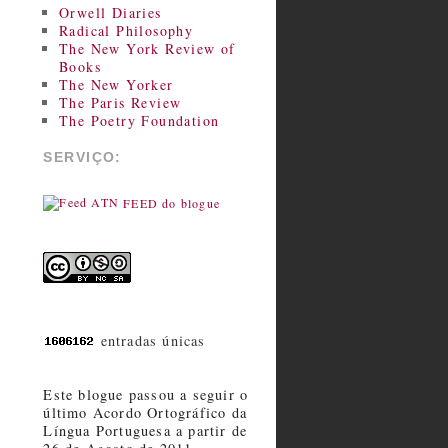
Orwell Diaries
Radical Philosophy
The New York Review of
Books
The New Yorker
The Paris Review
The Poetry Foundation
SERVIÇO:
FEED do blogue
entradas únicas
Este blogue passou a seguir o
último Acordo Ortográfico da
Língua Portuguesa a partir de