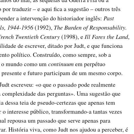
or traduzir – e aqui fica a sugestão – outros três
eender a intervenção do historiador inglês:
Past
als, 1944-1956
(1992),
The Burden of Responsability.
rench Twentieth Century
(1998), e
Ill Fares the Land
,
ilidade de escrever, ditado por Judt, e que funciona
nto político. Construído, como sempre, sob a
va o mundo como um
continuum
em perpétuo
 presente e futuro participam de um mesmo corpo.
 Judt escreveu: «o que o passado pode realmente
a complexidade das perguntas». Uma sugestão que
ria dessa teia de pseudo-certezas que apenas tem
r o interesse público, transformando-a tantas vezes
qual repousa um passado que serve apenas para
. História viva, como Judt nos ajudou a perceber, é