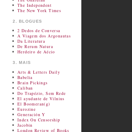
The Independent
The New York Times
2. BLOGUES
2 Dedos de Conversa
A Viagem dos Argonautas
Da Literatura
De Rerum Natura
Herdeiro de Aécio
3. MAIS
Arts & Letters Daily
Babelia
Brain Pickings
Caliban
Do Trapézio, Sem Rede
El ayudante de Vilnius
El Boomeran(g)
Eurozine
Generación Y
Index On Censorship
Jacobin
London Review of Books