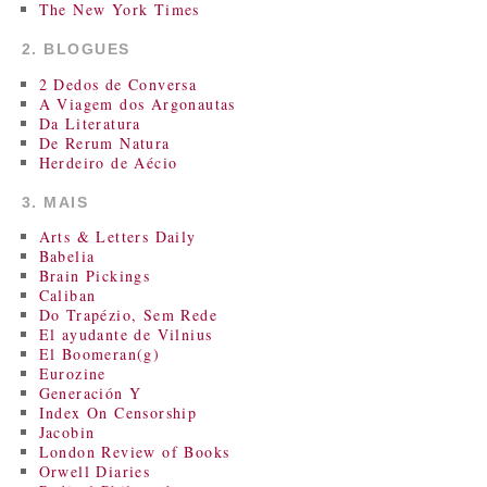
The New York Times
2. BLOGUES
2 Dedos de Conversa
A Viagem dos Argonautas
Da Literatura
De Rerum Natura
Herdeiro de Aécio
3. MAIS
Arts & Letters Daily
Babelia
Brain Pickings
Caliban
Do Trapézio, Sem Rede
El ayudante de Vilnius
El Boomeran(g)
Eurozine
Generación Y
Index On Censorship
Jacobin
London Review of Books
Orwell Diaries