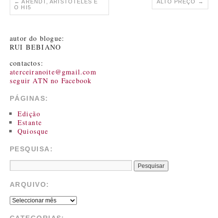
←
ARENDT, ARISTÓTELES E
ALTO PREÇO
→
O HI5
autor do blogue:
RUI BEBIANO
contactos:
aterceiranoite@gmail.com
seguir ATN no Facebook
PÁGINAS:
Edição
Estante
Quiosque
PESQUISA:
ARQUIVO:
CATEGORIAS: