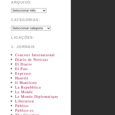
ARQUIVO:
CATEGORIAS:
LIGAÇÕES:
1. JORNAIS
Courrier International
Diário de Notícias
El Diario
El País
Expresso
Haaretz
Il Manifesto
La Repubblica
Le Monde
Le Monde Diplomatique
Libération
Público
Publico.es
The Guardian