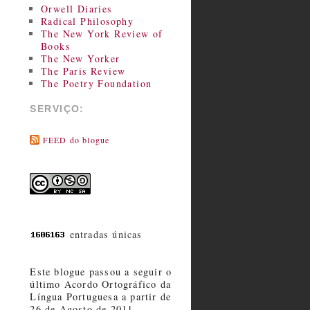
Orwell Diaries
Radical Philosophy
The New York Review of
Books
The New Yorker
The Paris Review
The Poetry Foundation
SERVIÇO:
FEED do blogue
entradas únicas
Este blogue passou a seguir o
último Acordo Ortográfico da
Língua Portuguesa a partir de
26 de Agosto de 2011