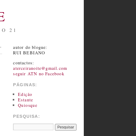
E
NO 21
autor do blogue:
→
RUI BEBIANO
contactos:
aterceiranoite@gmail.com
seguir ATN no Facebook
PÁGINAS:
Edição
Estante
Quiosque
PESQUISA: