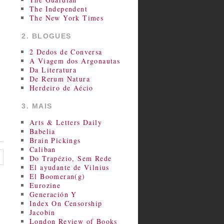
The Independent
The New York Times
2. BLOGUES
2 Dedos de Conversa
A Viagem dos Argonautas
Da Literatura
De Rerum Natura
Herdeiro de Aécio
3. MAIS
Arts & Letters Daily
Babelia
Brain Pickings
Caliban
Do Trapézio, Sem Rede
El ayudante de Vilnius
El Boomeran(g)
Eurozine
Generación Y
Index On Censorship
Jacobin
London Review of Books