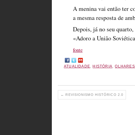
A menina vai então ter 
a mesma resposta de amb
Depois, já no seu quarto,
«Adoro a União Soviétic
fonte
ATUALIDADE
,
HISTÓRIA
,
OLHARES
←
REVISIONISMO HISTÓRICO 2.0