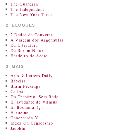
The Guardian
The Independent
The New York Times
2. BLOGUES
2 Dedos de Conversa
A Viagem dos Argonautas
Da Literatura
De Rerum Natura
Herdeiro de Aécio
3. MAIS
Arts & Letters Daily
Babelia
Brain Pickings
Caliban
Do Trapézio, Sem Rede
El ayudante de Vilnius
El Boomeran(g)
Eurozine
Generación Y
Index On Censorship
Jacobin