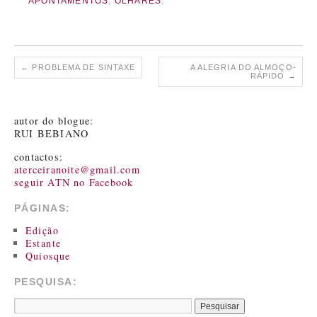
APONTAMENTOS
,
OLHARES
.
←
PROBLEMA DE SINTAXE
A ALEGRIA DO ALMOÇO-
RÁPIDO
→
autor do blogue:
RUI BEBIANO
contactos:
aterceiranoite@gmail.com
seguir ATN no Facebook
PÁGINAS:
Edição
Estante
Quiosque
PESQUISA: