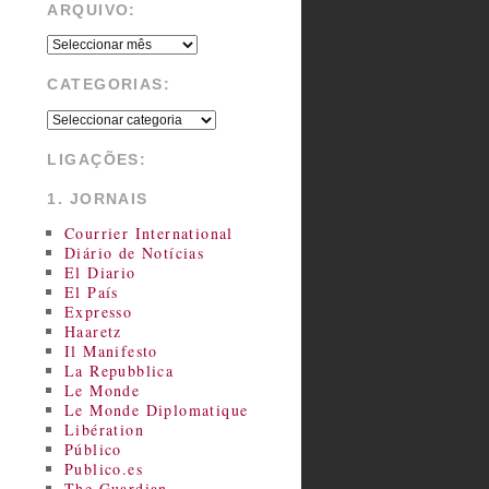
ARQUIVO:
CATEGORIAS:
LIGAÇÕES:
1. JORNAIS
Courrier International
Diário de Notícias
El Diario
El País
Expresso
Haaretz
Il Manifesto
La Repubblica
Le Monde
Le Monde Diplomatique
Libération
Público
Publico.es
The Guardian