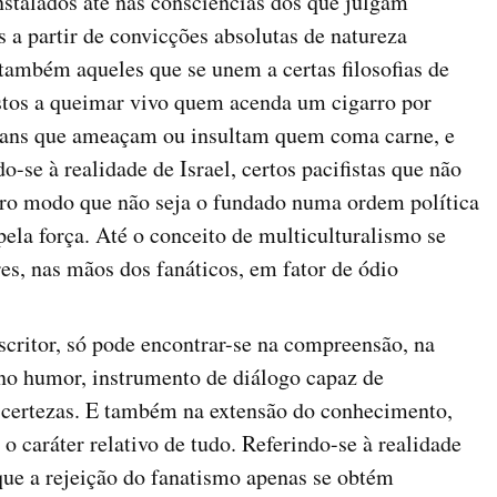
nstalados até nas consciências dos que julgam
 a partir de convicções absolutas de natureza
 também aqueles que se unem a certas filosofias de
ostos a queimar vivo quem acenda um cigarro por
egans que ameaçam ou insultam quem coma carne, e
o-se à realidade de Israel, certos pacifistas que não
utro modo que não seja o fundado numa ordem política
pela força. Até o conceito de multiculturalismo se
s, nas mãos dos fanáticos, em fator de ódio
scritor, só pode encontrar-se na compreensão, na
 no humor, instrumento de diálogo capaz de
s certezas. E também na extensão do conhecimento,
o caráter relativo de tudo. Referindo-se à realidade
que a rejeição do fanatismo apenas se obtém