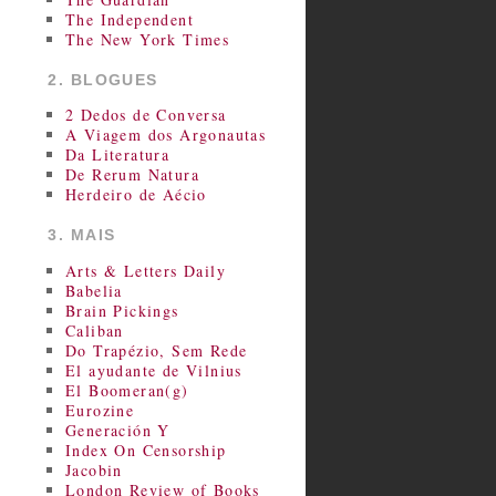
The Independent
The New York Times
2. BLOGUES
2 Dedos de Conversa
A Viagem dos Argonautas
Da Literatura
De Rerum Natura
Herdeiro de Aécio
3. MAIS
Arts & Letters Daily
Babelia
Brain Pickings
Caliban
Do Trapézio, Sem Rede
El ayudante de Vilnius
El Boomeran(g)
Eurozine
Generación Y
Index On Censorship
Jacobin
London Review of Books