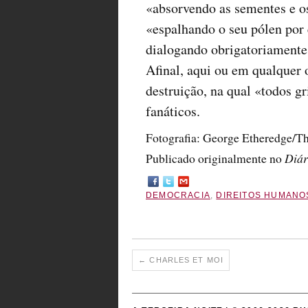
«absorvendo as sementes e o
«espalhando o seu pólen por 
dialogando obrigatoriamente 
Afinal, aqui ou em qualquer 
destruição, na qual «todos g
fanáticos.
Fotografia: George Etheredge/
Publicado originalmente no
Diár
DEMOCRACIA
,
DIREITOS HUMANO
←
CHARLES ET MOI