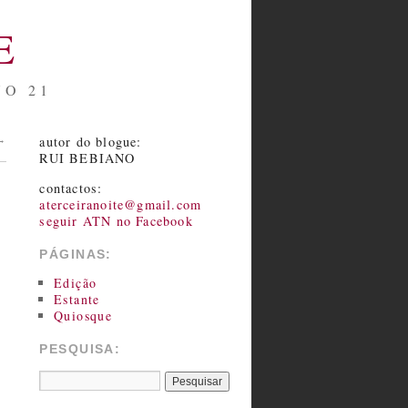
E
NO 21
autor do blogue:
→
RUI BEBIANO
contactos:
aterceiranoite@gmail.com
seguir ATN no Facebook
PÁGINAS:
Edição
Estante
Quiosque
PESQUISA: