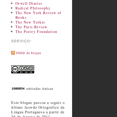
Orwell Diaries
Radical Philosophy
The New York Review of
Books
The New Yorker
The Paris Review
The Poetry Foundation
SERVIÇO:
FEED do blogue
entradas únicas
Este blogue passou a seguir o
último Acordo Ortográfico da
Língua Portuguesa a partir de
26 de Agosto de 2011