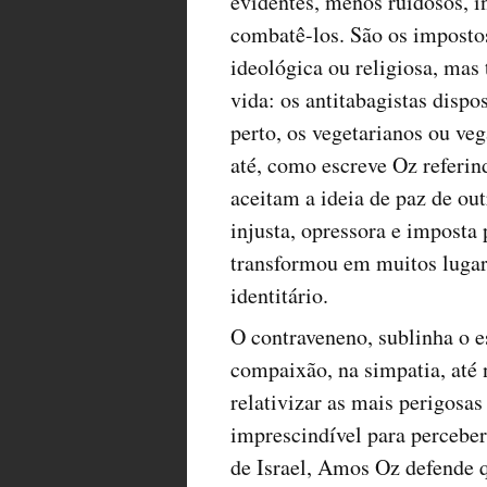
evidentes, menos ruidosos, i
combatê-los. São os impostos
ideológica ou religiosa, mas
vida: os antitabagistas disp
perto, os vegetarianos ou v
até, como escreve Oz referind
aceitam a ideia de paz de o
injusta, opressora e imposta 
transformou em muitos lugare
identitário.
O contraveneno, sublinha o e
compaixão, na simpatia, até
relativizar as mais perigosa
imprescindível para perceber 
de Israel, Amos Oz defende 