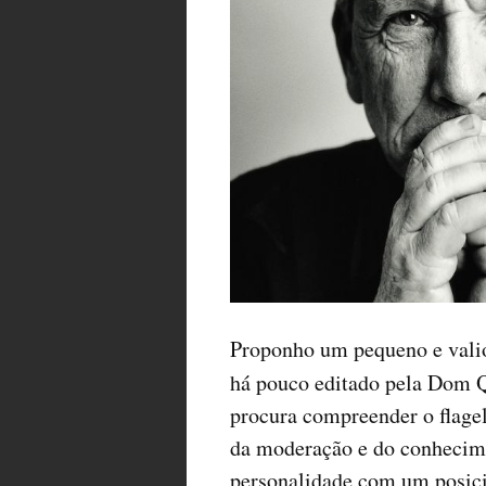
Proponho um pequeno e valios
há pouco editado pela Dom 
procura compreender o flage
da moderação e do conhecime
personalidade com um posici