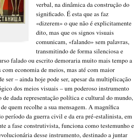
verbal, na dinâmica da construção do
significado. É esta que as faz
«dizerem» o que não é explicitamente
dito, mas que os signos visuais
R
comunicam, «falando» sem palavras,
transmitindo de forma silenciosa e
urso falado ou escrito demoraria muito mais tempo a
as com economia de meios, mas até com maior
ode ser – ainda hoje pode ser, apesar da multiplicação
ógico dos meios visuais – um poderoso instrumento
 de dada representação política e cultural do mundo,
s de quem recolhe a sua mensagem. A magnífica
do período da guerra civil e da era pré-estalinista, em
ante a fase construtivista, funciona como testemunho e
olucionária desse instrumento, destinado a juntar