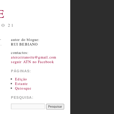
E
NO 21
autor do blogue:
→
RUI BEBIANO
contactos:
aterceiranoite@gmail.com
seguir ATN no Facebook
PÁGINAS:
Edição
Estante
Quiosque
PESQUISA: