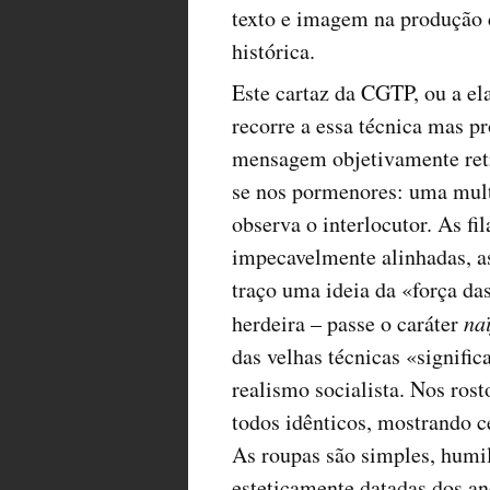
texto e imagem na produção 
histórica.
Este cartaz da CGTP, ou a el
recorre a essa técnica mas 
mensagem objetivamente ret
se nos pormenores: uma mult
observa o interlocutor. As fi
impecavelmente alinhadas, a
traço uma ideia da «força da
herdeira – passe o caráter
naï
das velhas técnicas «signific
realismo socialista. Nos rost
todos idênticos, mostrando c
As roupas são simples, humi
esteticamente datadas dos an