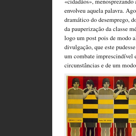
«cidadãos», menosprezando 
envolveu aquela palavra. Ago
dramático do desemprego, do 
da pauperização da classe mé
logo um post pois de modo al
divulgação, que este pudess
um combate imprescindível e 
circunstâncias e de um modo 