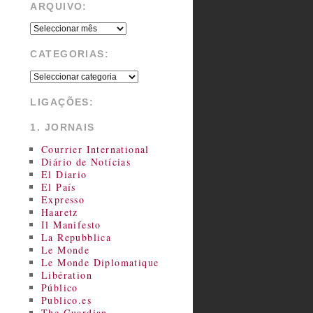
ARQUIVO:
CATEGORIAS:
LIGAÇÕES:
1. JORNAIS
Courrier International
Diário de Notícias
El Diario
El País
Expresso
Haaretz
Il Manifesto
La Repubblica
Le Monde
Le Monde Diplomatique
Libération
Público
Publico.es
The Guardian