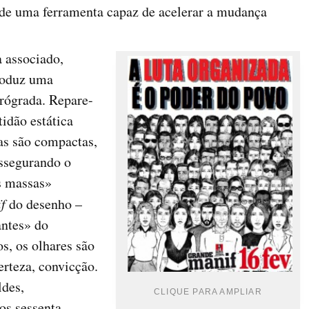
de uma ferramenta capaz de acelerar a mudança
a associado,
produz uma
rógrada. Repare-
idão estática
las são compactas,
ssegurando o
s massas»
f
do desenho –
antes» do
os, os olhares são
erteza, convicção.
ldes,
CLIQUE PARA AMPLIAR
os sessenta.