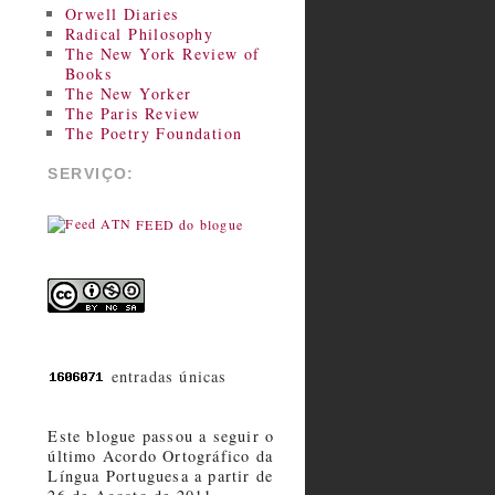
Orwell Diaries
Radical Philosophy
The New York Review of
Books
The New Yorker
The Paris Review
The Poetry Foundation
SERVIÇO:
FEED do blogue
entradas únicas
Este blogue passou a seguir o
último Acordo Ortográfico da
Língua Portuguesa a partir de