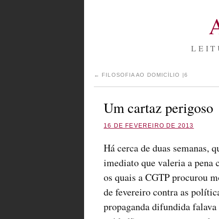
LEIT
←
FILOSOFIA AO DOMICÍLIO |6
Um cartaz perigoso
16 DE FEVEREIRO DE 2013
Há cerca de duas semanas, qu
imediato que valeria a pena
os quais a CGTP procurou mo
de fevereiro contra as políti
propaganda difundida falava 