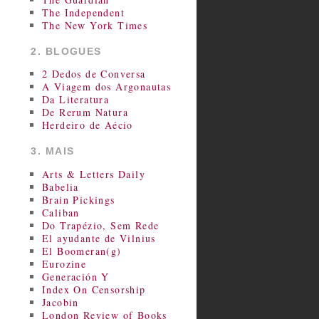
The Independent
The New York Times
2. BLOGUES
2 Dedos de Conversa
A Viagem dos Argonautas
Da Literatura
De Rerum Natura
Herdeiro de Aécio
3. MAIS
Arts & Letters Daily
Babelia
Brain Pickings
Caliban
Do Trapézio, Sem Rede
El ayudante de Vilnius
El Boomeran(g)
Eurozine
Generación Y
Index On Censorship
Jacobin
London Review of Books