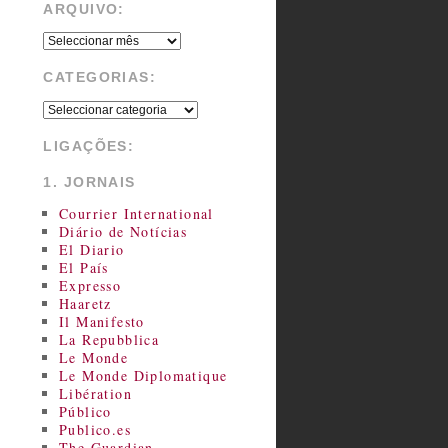
ARQUIVO:
CATEGORIAS:
LIGAÇÕES:
1. JORNAIS
Courrier International
Diário de Notícias
El Diario
El País
Expresso
Haaretz
Il Manifesto
La Repubblica
Le Monde
Le Monde Diplomatique
Libération
Público
Publico.es
The Guardian