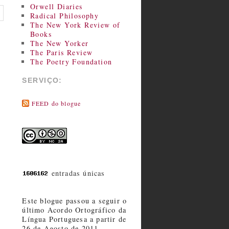
Orwell Diaries
Radical Philosophy
The New York Review of
Books
The New Yorker
The Paris Review
The Poetry Foundation
SERVIÇO:
FEED do blogue
entradas únicas
Este blogue passou a seguir o
último Acordo Ortográfico da
Língua Portuguesa a partir de
26 de Agosto de 2011