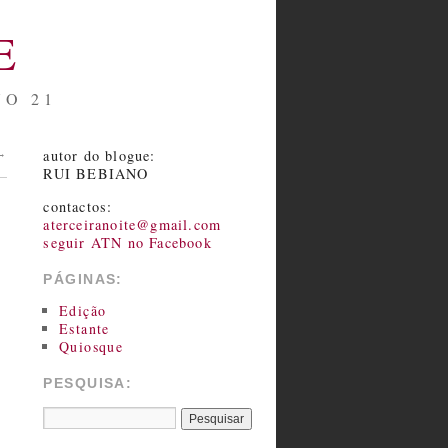
E
NO 21
autor do blogue:
→
RUI BEBIANO
contactos:
aterceiranoite@gmail.com
seguir ATN no Facebook
PÁGINAS:
Edição
Estante
Quiosque
PESQUISA: