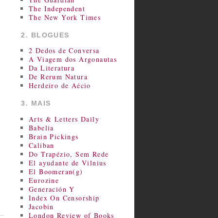
The Independent
The New York Times
2. BLOGUES
2 Dedos de Conversa
A Viagem dos Argonautas
Da Literatura
De Rerum Natura
Herdeiro de Aécio
3. MAIS
Arts & Letters Daily
Babelia
Brain Pickings
Caliban
Do Trapézio, Sem Rede
El ayudante de Vilnius
El Boomeran(g)
Eurozine
Generación Y
Index On Censorship
Jacobin
London Review of Books