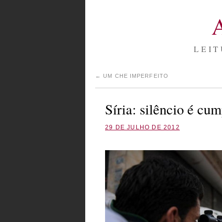
LEIT
←
UM CHE IMPERFEITO
Síria: silêncio é cu
29 DE JULHO DE 2012