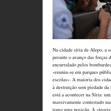
Na cidade síria de Alepo, a 
perante o avanço das forças
encurralado pelos bombardeam
«reuniu-se em parques públi
escolas». A maioria dos cida
à destruição sem piedade da
está a acontecer na Síria: 
massivamente contestado nas 
toma uma posição. A «teoria