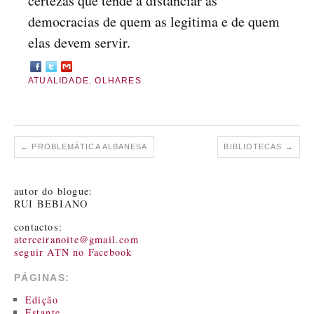
certezas que tende a distanciar as
democracias de quem as legitima e de quem
elas devem servir.
ATUALIDADE
,
OLHARES
.
←
PROBLEMÁTICA ALBANESA
BIBLIOTECAS
→
autor do blogue:
RUI BEBIANO
contactos:
aterceiranoite@gmail.com
seguir ATN no Facebook
PÁGINAS:
Edição
Estante