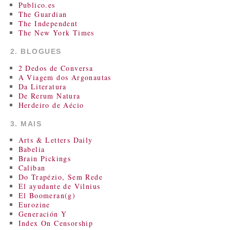
Publico.es
The Guardian
The Independent
The New York Times
2. BLOGUES
2 Dedos de Conversa
A Viagem dos Argonautas
Da Literatura
De Rerum Natura
Herdeiro de Aécio
3. MAIS
Arts & Letters Daily
Babelia
Brain Pickings
Caliban
Do Trapézio, Sem Rede
El ayudante de Vilnius
El Boomeran(g)
Eurozine
Generación Y
Index On Censorship