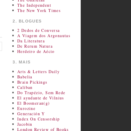
The Independent
The New York Times
2. BLOGUES
2 Dedos de Conversa
A Viagem dos Argonautas
Da Literatura
De Rerum Natura
Herdeiro de Aécio
3. MAIS
Arts & Letters Daily
Babelia
Brain Pickings
Caliban
Do Trapézio, Sem Rede
El ayudante de Vilnius
El Boomeran(g)
Eurozine
Generación Y
Index On Censorship
Jacobin
London Review of Books