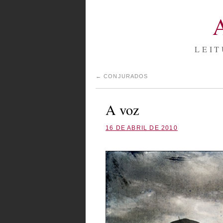
LEIT
←
CONJURADOS
A voz
16 DE ABRIL DE 2010