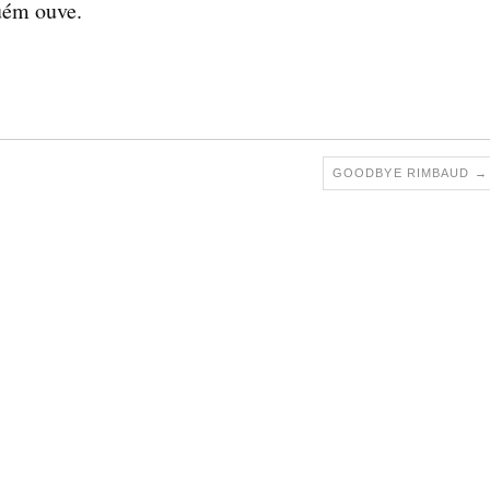
uém ouve.
GOODBYE RIMBAUD
→