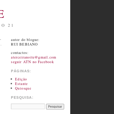
E
NO 21
autor do blogue:
→
RUI BEBIANO
contactos:
aterceiranoite@gmail.com
seguir ATN no Facebook
PÁGINAS:
Edição
Estante
Quiosque
PESQUISA: