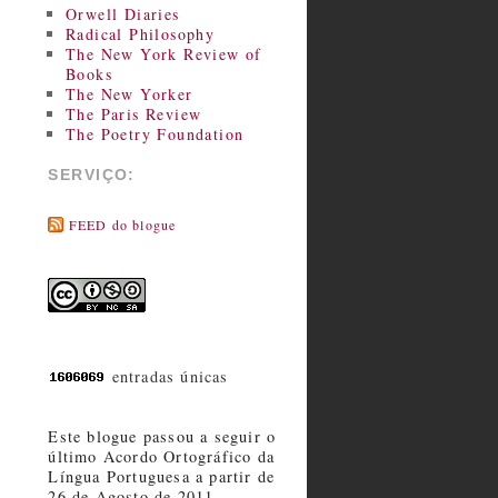
Orwell Diaries
Radical Philosophy
The New York Review of
Books
The New Yorker
The Paris Review
The Poetry Foundation
SERVIÇO:
FEED do blogue
entradas únicas
Este blogue passou a seguir o
último Acordo Ortográfico da
Língua Portuguesa a partir de
26 de Agosto de 2011