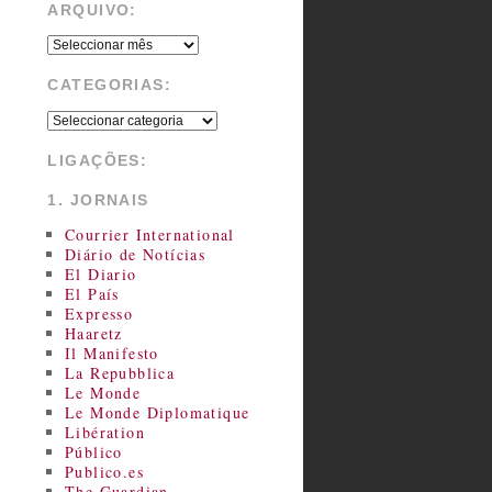
ARQUIVO:
CATEGORIAS:
LIGAÇÕES:
1. JORNAIS
Courrier International
Diário de Notícias
El Diario
El País
Expresso
Haaretz
Il Manifesto
La Repubblica
Le Monde
Le Monde Diplomatique
Libération
Público
Publico.es
The Guardian