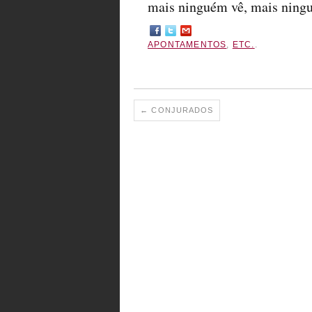
mais ninguém vê, mais ning
APONTAMENTOS
,
ETC.
.
←
CONJURADOS