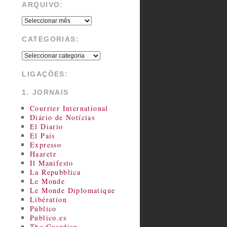
ARQUIVO:
CATEGORIAS:
LIGAÇÕES:
1. JORNAIS
Courrier International
Diário de Notícias
El Diario
El País
Expresso
Haaretz
Il Manifesto
La Repubblica
Le Monde
Le Monde Diplomatique
Libération
Público
Publico.es
The Guardian