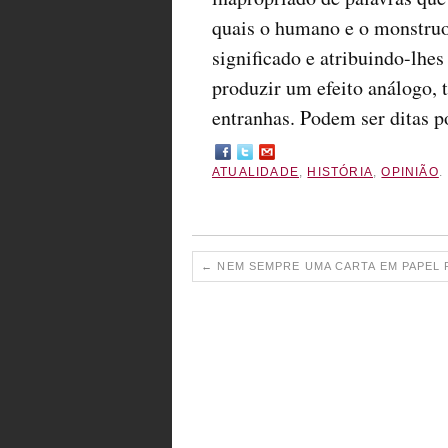
quais o humano e o monstruo
significado e atribuindo-lhe
produzir um efeito análogo, 
entranhas. Podem ser ditas p
ATUALIDADE
,
HISTÓRIA
,
OPINIÃO
.
←
NEM SEMPRE UMA CARTA EM PAPEL