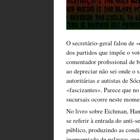
O secretário-geral falou de «
dos partidos que impõe o vot
comentador profissional de b
ao depreciar não sei onde o 
autoritárias e autistas de Só
«fascizantes». Parece que no
sucursais ocorre neste mome
No livro sobre Eichman, Han
se referir à entrada do anti-
público, produzindo as cond
inapropriado de palavras que