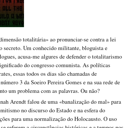
dimensão totalitária» ao pronunciar-se contra a lei
o secreto. Um conhecido militante, bloguista e
logues, acusa-me algures de defender o totalitarismo
significado do congresso comunista. As políticas
crates, essas todos os dias são chamadas de
 número 3 da Soeiro Pereira Gomes e na sua rede de
nto um problema com as palavras. Ou não?
nah Arendt falou de uma «banalização do mal» para
semitismo no discurso do Estado e na esfera do
ições para uma normalização do Holocausto. O uso
 se referem a circunstâncias históricas e a tempos nos