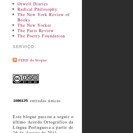
Orwell Diaries
Radical Philosophy
The New York Review of
Books
The New Yorker
The Paris Review
The Poetry Foundation
SERVIÇO:
FEED do blogue
entradas únicas
Este blogue passou a seguir o
último Acordo Ortográfico da
Língua Portuguesa a partir de
26 de Agosto de 2011