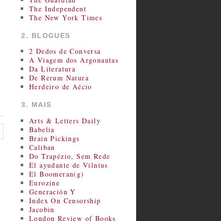
The Independent
The New York Times
2. BLOGUES
2 Dedos de Conversa
A Viagem dos Argonautas
Da Literatura
De Rerum Natura
Herdeiro de Aécio
3. MAIS
Arts & Letters Daily
Babelia
Brain Pickings
Caliban
Do Trapézio, Sem Rede
El ayudante de Vilnius
El Boomeran(g)
Eurozine
Generación Y
Index On Censorship
Jacobin
London Review of Books