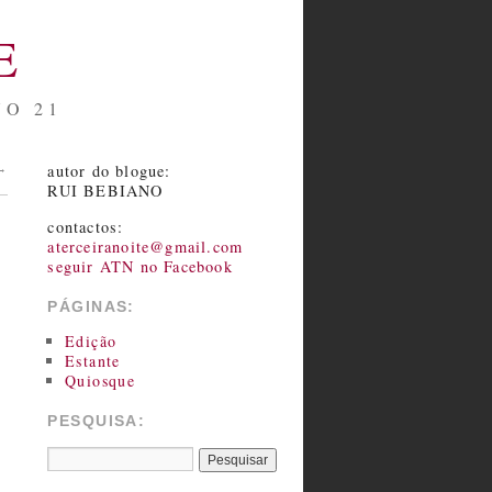
E
NO 21
autor do blogue:
→
RUI BEBIANO
contactos:
aterceiranoite@gmail.com
seguir ATN no Facebook
PÁGINAS:
Edição
Estante
Quiosque
PESQUISA: