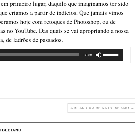
 em primeiro lugar, daquilo que imaginamos ter sido
 que criamos a partir de indícios. Que jamais vimos
uperamos hoje com retoques de Photoshop, ou de
as no YouTube. Das quais se vai apropriando a nossa
, de ladrões de passados.
Use
00:00
as
setas
cima/baixo
para
aumentar
ou
diminuir
A ISLÂNDIA À BEIRA DO ABISMO
→
o
volume.
UI BEBIANO