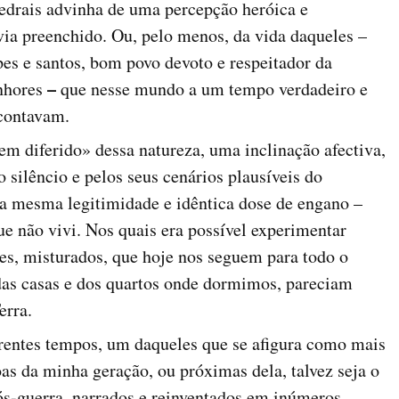
tedrais advinha de uma percepção heróica e
ia preenchido. Ou, pelo menos, da vida daqueles –
pes e santos, bom povo devoto e respeitador da
–
enhores
que nesse mundo a um tempo verdadeiro e
contavam.
em diferido» dessa natureza, uma inclinação afectiva,
o silêncio e pelos seus cenários plausíveis do
a mesma legitimidade e idêntica dose de engano –
ue não vivi. Nos quais era possível experimentar
es, misturados, que hoje nos seguem para todo o
das casas e dos quartos onde dormimos, pareciam
erra.
erentes tempos, um daqueles que se afigura como mais
oas da minha geração, ou próximas dela, talvez seja o
pós-guerra, narrados e reinventados em inúmeros