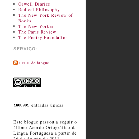
Orwell Diaries
Radical Philosophy
The New York Review of
Books
The New Yorker
The Paris Review
The Poetry Foundation
SERVIÇO:
FEED do blogue
entradas únicas
Este blogue passou a seguir o
último Acordo Ortográfico da
Língua Portuguesa a partir de
26 de Agosto de 2011