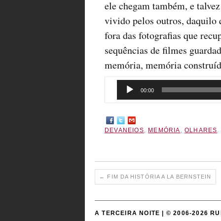
ele chegam também, e talvez
vivido pelos outros, daquilo
fora das fotografias que rec
sequências de filmes guardad
memória, memória construída
Reprodutor
00:00
de
áudio
DEVANEIOS
,
MEMÓRIA
,
OLHARES
.
←
FIM DA HISTÓRIA A LA BERNSTEIN
A TERCEIRA NOITE | © 2006-2026 R