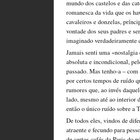
mundo dos castelos e das ca
romanesca da vida que os hav
cavaleiros e donzelas, prínci
vontade dos seus padres e s
imaginado verdadeiramente 
Jamais senti uma «nostalgia 
absoluta e incondicional, pel
passado. Mas tenho-a – com 
por certos tempos de ruído q
rumores que, ao invés daquel
lado, mesmo até ao interior 
então o único ruído sobre a T
De todos eles, vindos de dif
atraente e fecundo para pess
de certos cafés da Paris do 