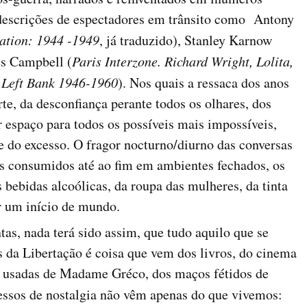
 descrições de espectadores em trânsito como Antony
ration: 1944 -1949
, já traduzido), Stanley Karnow
es Campbell (
Paris Interzone.
Richard Wright, Lolita,
e Left Bank 1946-1960
). Nos quais a ressaca dos anos
te, da desconfiança perante todos os olhares, dos
ir espaço para todos os possíveis mais impossíveis,
te do excesso. O fragor nocturno/diurno das conversas
os consumidos até ao fim em ambientes fechados, os
s bebidas alcoólicas, da roupa das mulheres, da tinta
r um início de mundo.
tas, nada terá sido assim, que tudo aquilo que se
s da Libertação é coisa que vem dos livros, do cinema
es usadas de Madame Gréco, dos maços fétidos de
essos de nostalgia não vêm apenas do que vivemos: