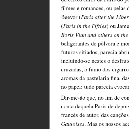
filmes e romances, ou pelas
Beevor (
Paris after the Libe
(
Paris in the Fifties
) ou Jam
Boris Vian and others on th
beligerantes de pólvora e mor
futuros sitiados, parecia abr
incluindo-se nestes o desfru
cruzadas, o fumo dos cigarr
aromas da pastelaria fina, da
no papel: tudo parecia evoca
Dir-me-ão que, no fim de con
conta daquela Paris de depoi
francês de autor, das cançõ
Gauloises
. Mas os nossos ac