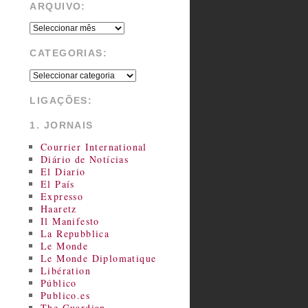
ARQUIVO:
CATEGORIAS:
LIGAÇÕES:
1. JORNAIS
Courrier International
Diário de Notícias
El Diario
El País
Expresso
Haaretz
Il Manifesto
La Repubblica
Le Monde
Le Monde Diplomatique
Libération
Público
Publico.es
The Guardian