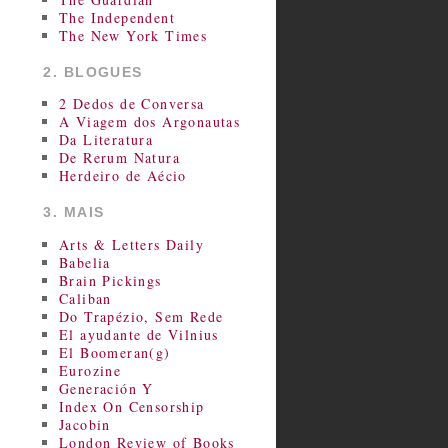
The Independent
The New York Times
2. BLOGUES
2 Dedos de Conversa
A Viagem dos Argonautas
Da Literatura
De Rerum Natura
Herdeiro de Aécio
3. MAIS
Arts & Letters Daily
Babelia
Brain Pickings
Caliban
Do Trapézio, Sem Rede
El ayudante de Vilnius
El Boomeran(g)
Eurozine
Generación Y
Index On Censorship
Jacobin
London Review of Books