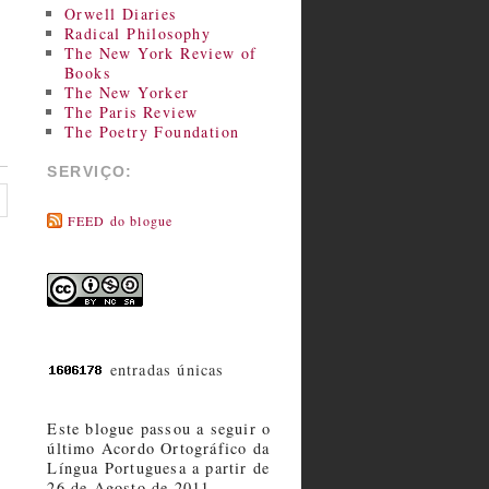
Orwell Diaries
Radical Philosophy
The New York Review of
Books
The New Yorker
The Paris Review
The Poetry Foundation
SERVIÇO:
FEED do blogue
entradas únicas
Este blogue passou a seguir o
último Acordo Ortográfico da
Língua Portuguesa a partir de
26 de Agosto de 2011