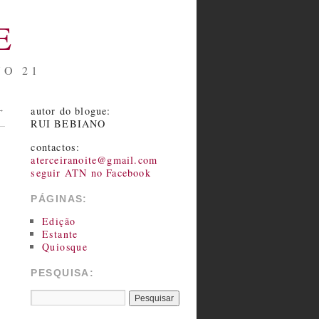
E
NO 21
autor do blogue:
→
RUI BEBIANO
contactos:
aterceiranoite@gmail.com
seguir ATN no Facebook
PÁGINAS:
Edição
Estante
Quiosque
PESQUISA: