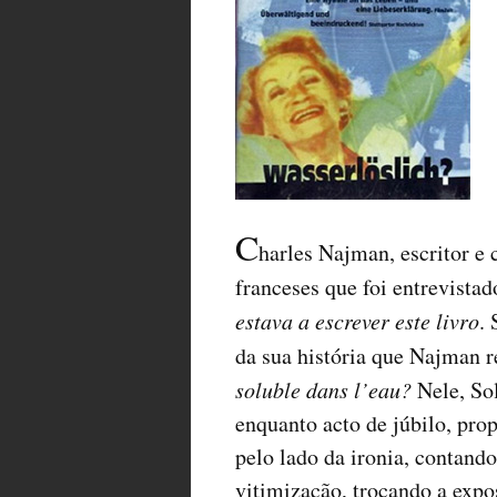
C
harles Najman, escritor e 
franceses que foi entrevista
estava a escrever este livro
. 
da sua história que Najman 
soluble dans l’eau?
Nele, So
enquanto acto de júbilo, pr
pelo lado da ironia, contando
vitimização, trocando a exp