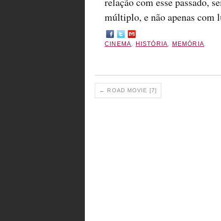
relação com esse passado, s
múltiplo, e não apenas com l
CINEMA
,
HISTÓRIA
,
MEMÓRIA
.
←
ROAD MOVIE [7]