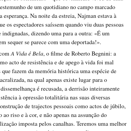
 testemunho de um quotidiano no campo marcado
a esperança. Na noite da estreia, Najman estava à
que os espectadores saíssem quando viu duas pessoas
 indignadas, dizendo uma para a outra: «É um
nem sequer se parece com uma deportada!».
u com
A Vida é Bela
, o filme de Roberto Begnini: a
omo acto de resistência e de apego à vida foi mal
s que fazem da memória histórica uma espécie de
sacralizada, na qual apenas existe lugar para o
a dissemelhança é recusada, a derrisão inteiramente
stência à opressão totalitária nas suas diversas
onstrução de trajectos pessoais como actos de júbilo,
 ao riso e à cor, e não apenas na assunção do
talização imposta pelos canalhas. Teremos uma melhor