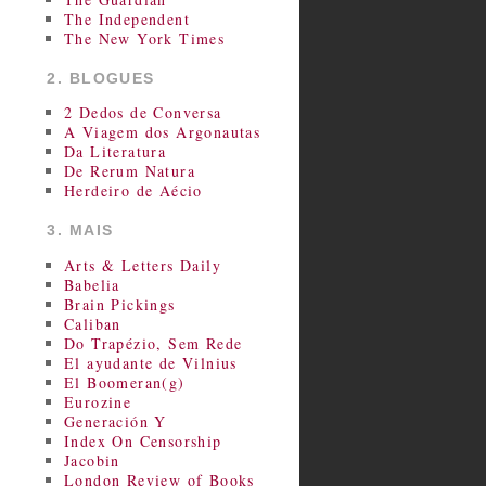
The Independent
The New York Times
2. BLOGUES
2 Dedos de Conversa
A Viagem dos Argonautas
Da Literatura
De Rerum Natura
Herdeiro de Aécio
3. MAIS
Arts & Letters Daily
Babelia
Brain Pickings
Caliban
Do Trapézio, Sem Rede
El ayudante de Vilnius
El Boomeran(g)
Eurozine
Generación Y
Index On Censorship
Jacobin
London Review of Books