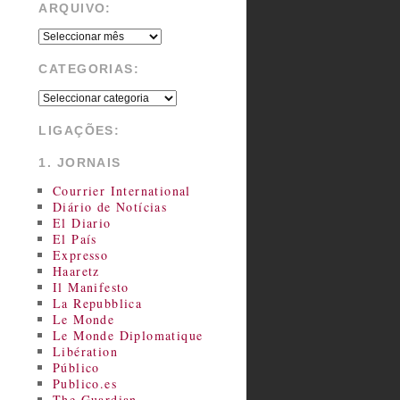
ARQUIVO:
CATEGORIAS:
LIGAÇÕES:
1. JORNAIS
Courrier International
Diário de Notícias
El Diario
El País
Expresso
Haaretz
Il Manifesto
La Repubblica
Le Monde
Le Monde Diplomatique
Libération
Público
Publico.es
The Guardian