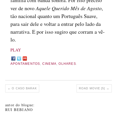
família com banda sonora. Por isso preciso
ver de novo
Aquele Querido Mês de Agosto
,
tão nacional quanto um Português Suave,
para sair dele e voltar a entrar pelo lado da
narrativa. E por isso sugiro que corram a vê-
lo.
PLAY
APONTAMENTOS
,
CINEMA
,
OLHARES
.
←
O CASO BARAK
ROAD MOVIE [5]
→
autor do blogue:
RUI BEBIANO