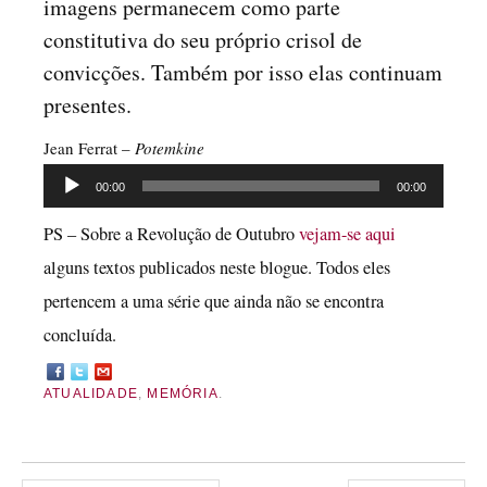
imagens permanecem como parte
constitutiva do seu próprio crisol de
convicções. Também por isso elas continuam
presentes.
Jean Ferrat –
Potemkine
Reprodutor
00:00
00:00
de
PS – Sobre a Revolução de Outubro
vejam-se aqui
áudio
alguns textos publicados neste blogue. Todos eles
pertencem a uma série que ainda não se encontra
concluída.
ATUALIDADE
,
MEMÓRIA
.