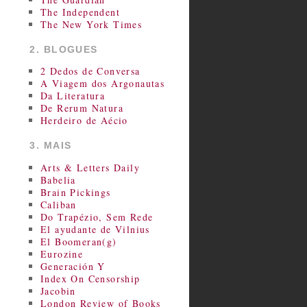
The Independent
The New York Times
2. BLOGUES
2 Dedos de Conversa
A Viagem dos Argonautas
Da Literatura
De Rerum Natura
Herdeiro de Aécio
3. MAIS
Arts & Letters Daily
Babelia
Brain Pickings
Caliban
Do Trapézio, Sem Rede
El ayudante de Vilnius
El Boomeran(g)
Eurozine
Generación Y
Index On Censorship
Jacobin
London Review of Books