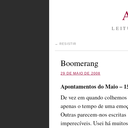
LEIT
←
RESISTIR
Boomerang
29 DE MAIO DE 2008
Apontamentos do Maio – 1
De vez em quando colhemos fr
apenas o tempo de uma emoçã
Outras parecem-nos escritas 
imperecíveis. Usei há muito