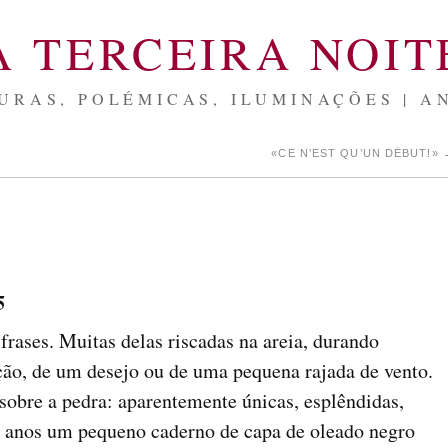
A TERCEIRA NOIT
URAS, POLÉMICAS, ILUMINAÇÕES | A
«CE N’EST QU’UN DÉBUT!»
5
ases. Muitas delas riscadas na areia, durando
o, de um desejo ou de uma pequena rajada de vento.
sobre a pedra: aparentemente únicas, esplêndidas,
s anos um pequeno caderno de capa de oleado negro