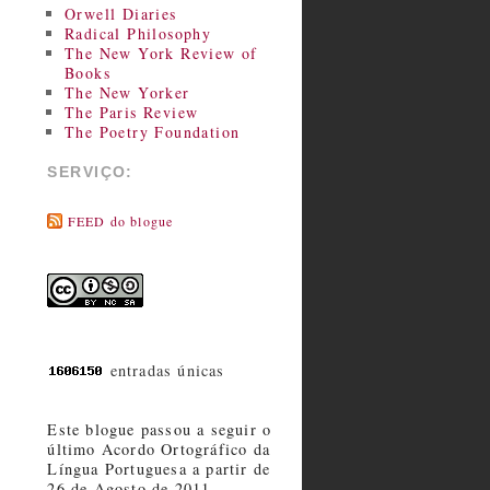
Orwell Diaries
Radical Philosophy
The New York Review of
Books
The New Yorker
The Paris Review
The Poetry Foundation
SERVIÇO:
FEED do blogue
entradas únicas
Este blogue passou a seguir o
último Acordo Ortográfico da
Língua Portuguesa a partir de
26 de Agosto de 2011