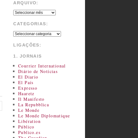
ARQUIVO:
CATEGORIAS:
LIGAÇÕES:
1. JORNAIS
Courrier International
Diário de Notícias
El Diario
El País
Expresso
Haaretz
Il Manifesto
La Repubblica
Le Monde
Le Monde Diplomatique
Libération
Público
Publico.es
The Guardian