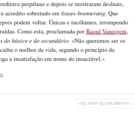
reditava perpétuas e depois se mostraram desleais,
ra acredito sobretudo em frases-
boomerang
. Que
depois podem voltar. Únicas e incólumes, irrompendo
traídas. Como esta, proclamada por
Raoul Vaneigem
,
s do básico e do secundário
: «Não queremos ser os
caiba o melhor da vida, segundo o princípio da
voga a insatisfação em nome do insaciável.»
ES
.
«CE N’EST QU’UN DÉBUT!»
→