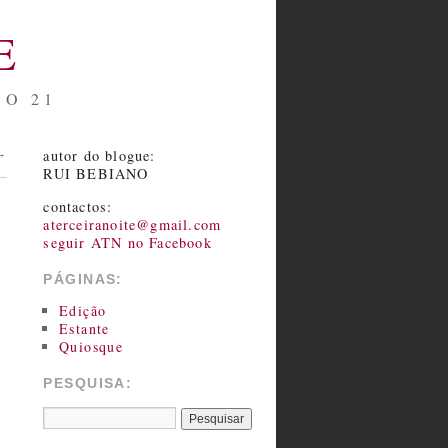
E
NO 21
autor do blogue:
→
RUI BEBIANO
contactos:
aterceiranoite@gmail.com
seguir ATN no Facebook
PÁGINAS:
Edição
Estante
Quiosque
PESQUISA: