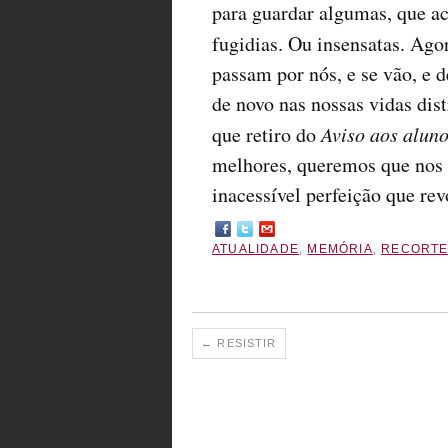
para guardar algumas, que ac
fugidias. Ou insensatas. Ago
passam por nós, e se vão, e 
de novo nas nossas vidas dis
que retiro do
Aviso aos aluno
melhores, queremos que nos 
inacessível perfeição que re
ATUALIDADE
,
MEMÓRIA
,
RECORT
←
RESISTIR