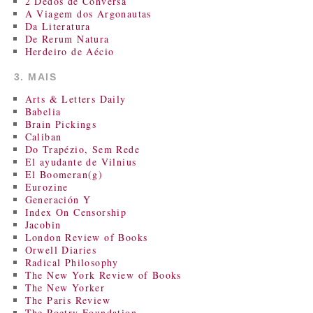
2 Dedos de Conversa
A Viagem dos Argonautas
Da Literatura
De Rerum Natura
Herdeiro de Aécio
3. MAIS
Arts & Letters Daily
Babelia
Brain Pickings
Caliban
Do Trapézio, Sem Rede
El ayudante de Vilnius
El Boomeran(g)
Eurozine
Generación Y
Index On Censorship
Jacobin
London Review of Books
Orwell Diaries
Radical Philosophy
The New York Review of Books
The New Yorker
The Paris Review
The Poetry Foundation