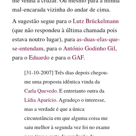
me venha a cruzar. Ou mesmo para a minha
mal-encarada vizinha do andar de cima.
A sugestão segue para o
Lutz Brückelmann
(que não respondeu à última chamada pois
estava noutro lugar), para
as-duas-elas-que-
se-entendam
, para o
António Godinho Gil
,
para o
Eduardo
e para o
GAF
.
[31-10-2007] Três dias depois chegou-
me uma proposta idêntica vinda da
Carla Quevedo
. E entretanto outra da
Lídia Aparício
. Agradeço o interesse,
mas a verdade é que a única
circunstância em que alguma coisa me
saiu melhor à segunda vez foi no exame