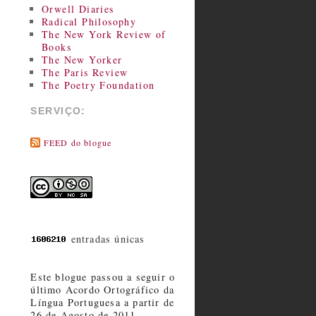
Orwell Diaries
Radical Philosophy
The New York Review of
Books
The New Yorker
The Paris Review
The Poetry Foundation
SERVIÇO:
FEED do blogue
entradas únicas
Este blogue passou a seguir o
último Acordo Ortográfico da
Língua Portuguesa a partir de
26 de Agosto de 2011