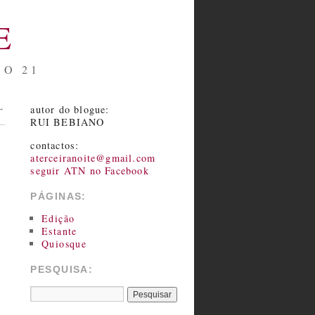
E
NO 21
autor do blogue:
→
RUI BEBIANO
contactos:
aterceiranoite@gmail.com
seguir ATN no Facebook
PÁGINAS:
Edição
Estante
Quiosque
PESQUISA: