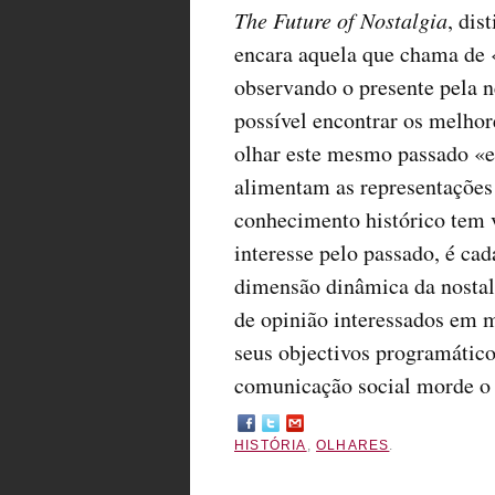
The Future of Nostalgia
, di
encara aquela que chama de 
observando o presente pela 
possível encontrar os melho
olhar este mesmo passado «em
alimentam as representações
conhecimento histórico tem 
interesse pelo passado, é ca
dimensão dinâmica da nosta
de opinião interessados em 
seus objectivos programátic
comunicação social morde o 
HISTÓRIA
,
OLHARES
.