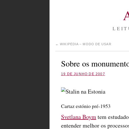
LEIT
←
WIKIPÉDIA – MODO DE USAR
Sobre os monumento
19 DE JUNHO DE 2007
Cartaz estónio pré-1953
Svetlana Boym
tem estudado 
entender melhor os processo