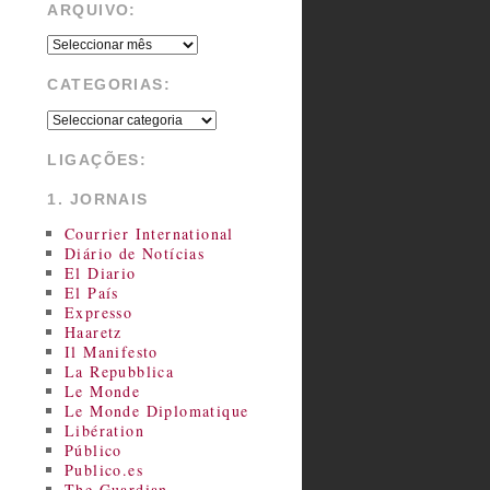
ARQUIVO:
CATEGORIAS:
LIGAÇÕES:
1. JORNAIS
Courrier International
Diário de Notícias
El Diario
El País
Expresso
Haaretz
Il Manifesto
La Repubblica
Le Monde
Le Monde Diplomatique
Libération
Público
Publico.es
The Guardian