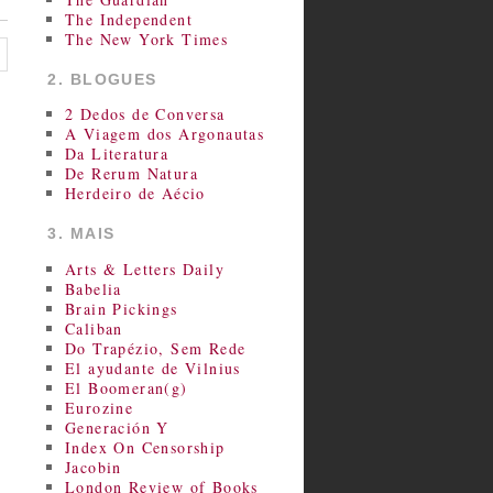
The Independent
The New York Times
2. BLOGUES
2 Dedos de Conversa
A Viagem dos Argonautas
Da Literatura
De Rerum Natura
Herdeiro de Aécio
3. MAIS
Arts & Letters Daily
Babelia
Brain Pickings
Caliban
Do Trapézio, Sem Rede
El ayudante de Vilnius
El Boomeran(g)
Eurozine
Generación Y
Index On Censorship
Jacobin
London Review of Books