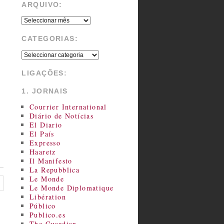
ARQUIVO:
CATEGORIAS:
LIGAÇÕES:
1. JORNAIS
Courrier International
Diário de Notícias
El Diario
El País
Expresso
Haaretz
Il Manifesto
La Repubblica
Le Monde
Le Monde Diplomatique
Libération
Público
Publico.es
The Guardian