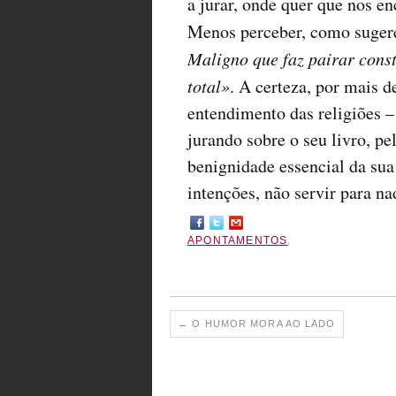
a jurar, onde quer que nos 
Menos perceber, como suge
Maligno que faz pairar cons
total»
. A certeza, por mais d
entendimento das religiões –
jurando sobre o seu livro, pe
benignidade essencial da sua
intenções, não servir para na
APONTAMENTOS
.
←
O HUMOR MORA AO LADO