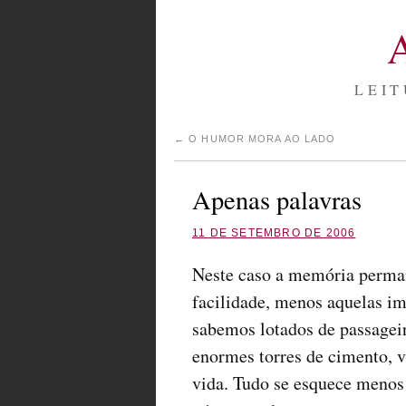
LEIT
←
O HUMOR MORA AO LADO
Apenas palavras
11 DE SETEMBRO DE 2006
Neste caso a memória perma
facilidade, menos aquelas im
sabemos lotados de passageir
enormes torres de cimento, v
vida. Tudo se esquece meno