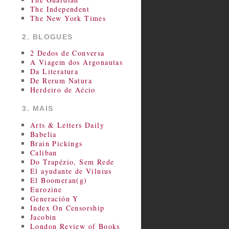
The Independent
The New York Times
2. BLOGUES
2 Dedos de Conversa
A Viagem dos Argonautas
Da Literatura
De Rerum Natura
Herdeiro de Aécio
3. MAIS
Arts & Letters Daily
Babelia
Brain Pickings
Caliban
Do Trapézio, Sem Rede
El ayudante de Vilnius
El Boomeran(g)
Eurozine
Generación Y
Index On Censorship
Jacobin
London Review of Books