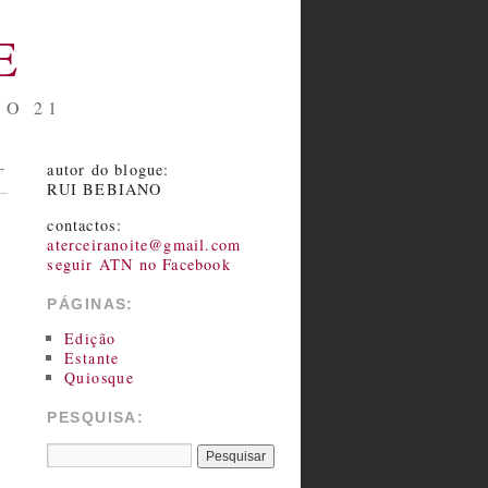
E
NO 21
autor do blogue:
→
RUI BEBIANO
contactos:
aterceiranoite@gmail.com
seguir ATN no Facebook
PÁGINAS:
Edição
Estante
Quiosque
PESQUISA: