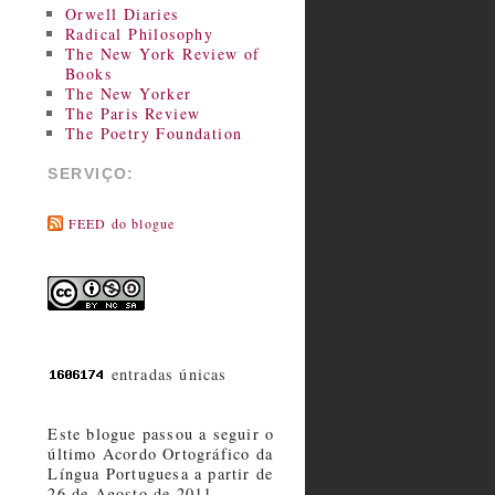
Orwell Diaries
Radical Philosophy
The New York Review of
Books
The New Yorker
The Paris Review
The Poetry Foundation
SERVIÇO:
FEED do blogue
entradas únicas
Este blogue passou a seguir o
último Acordo Ortográfico da
Língua Portuguesa a partir de
26 de Agosto de 2011