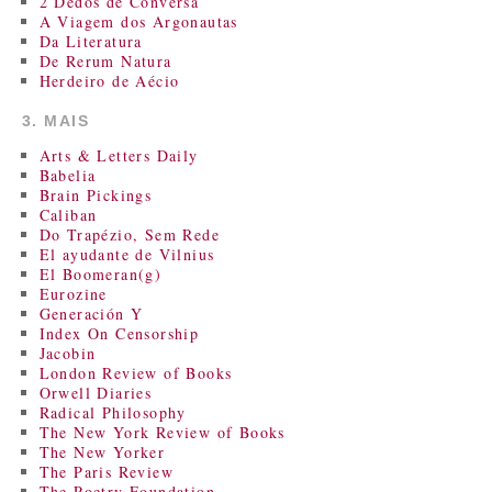
2 Dedos de Conversa
A Viagem dos Argonautas
Da Literatura
De Rerum Natura
Herdeiro de Aécio
3. MAIS
Arts & Letters Daily
Babelia
Brain Pickings
Caliban
Do Trapézio, Sem Rede
El ayudante de Vilnius
El Boomeran(g)
Eurozine
Generación Y
Index On Censorship
Jacobin
London Review of Books
Orwell Diaries
Radical Philosophy
The New York Review of Books
The New Yorker
The Paris Review
The Poetry Foundation