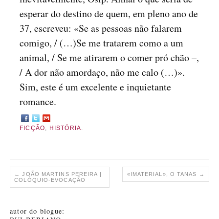
esperar do destino de quem, em pleno ano de
37, escreveu: «Se as pessoas não falarem
comigo, / (…)Se me tratarem como a um
animal, / Se me atirarem o comer pró chão –,
/ A dor não amordaço, não me calo (…)».
Sim, este é um excelente e inquietante
romance.
FICÇÃO
,
HISTÓRIA
.
←
JOÃO MARTINS PEREIRA |
«IMATERIAL», O TANAS
→
COLÓQUIO-EVOCAÇÃO
autor do blogue: