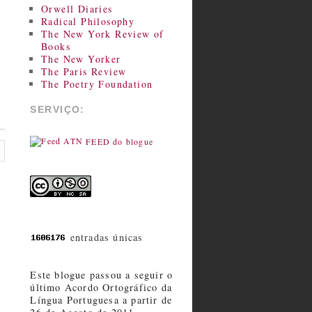
Orwell Diaries
Radical Philosophy
The New York Review of
Books
The New Yorker
The Paris Review
The Poetry Foundation
SERVIÇO:
FEED do blogue
entradas únicas
Este blogue passou a seguir o
último Acordo Ortográfico da
Língua Portuguesa a partir de