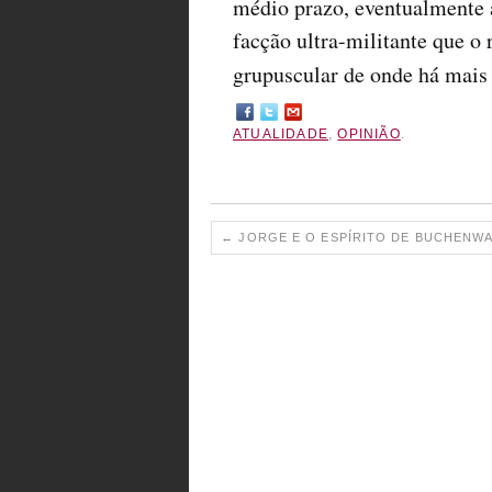
médio prazo, eventualmente 
facção ultra-militante que o 
grupuscular de onde há mais 
ATUALIDADE
,
OPINIÃO
.
←
JORGE E O ESPÍRITO DE BUCHENW