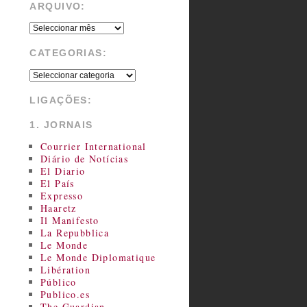
ARQUIVO:
CATEGORIAS:
LIGAÇÕES:
1. JORNAIS
Courrier International
Diário de Notícias
El Diario
El País
Expresso
Haaretz
Il Manifesto
La Repubblica
Le Monde
Le Monde Diplomatique
Libération
Público
Publico.es
The Guardian