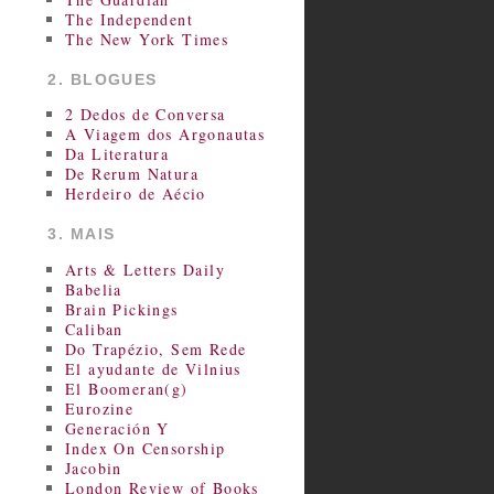
The Independent
The New York Times
2. BLOGUES
2 Dedos de Conversa
A Viagem dos Argonautas
Da Literatura
De Rerum Natura
Herdeiro de Aécio
3. MAIS
Arts & Letters Daily
Babelia
Brain Pickings
Caliban
Do Trapézio, Sem Rede
El ayudante de Vilnius
El Boomeran(g)
Eurozine
Generación Y
Index On Censorship
Jacobin
London Review of Books