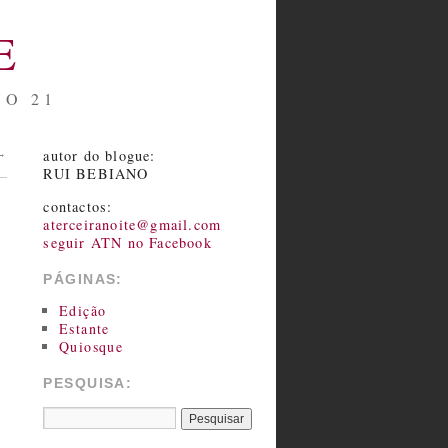
E
NO 21
autor do blogue:
→
RUI BEBIANO
contactos:
aterceiranoite@gmail.com
seguir ATN no Facebook
PÁGINAS:
Edição
Estante
Quiosque
PESQUISA: