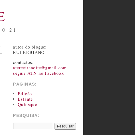
E
NO 21
autor do blogue:
→
RUI BEBIANO
contactos:
aterceiranoite@gmail.com
seguir ATN no Facebook
PÁGINAS:
Edição
Estante
Quiosque
PESQUISA: