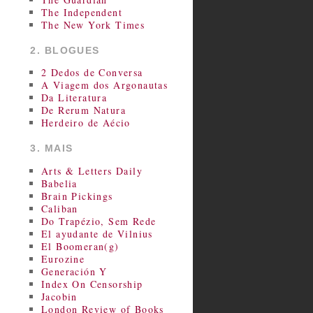
The Independent
The New York Times
2. BLOGUES
2 Dedos de Conversa
A Viagem dos Argonautas
Da Literatura
De Rerum Natura
Herdeiro de Aécio
3. MAIS
Arts & Letters Daily
Babelia
Brain Pickings
Caliban
Do Trapézio, Sem Rede
El ayudante de Vilnius
El Boomeran(g)
Eurozine
Generación Y
Index On Censorship
Jacobin
London Review of Books