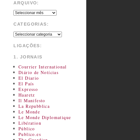
ARQUIVO:
CATEGORIAS:
LIGAÇÕES:
1. JORNAIS
Courrier International
Diário de Notícias
El Diario
El País
Expresso
Haaretz
Il Manifesto
La Repubblica
Le Monde
Le Monde Diplomatique
Libération
Público
Publico.es
The Guardian