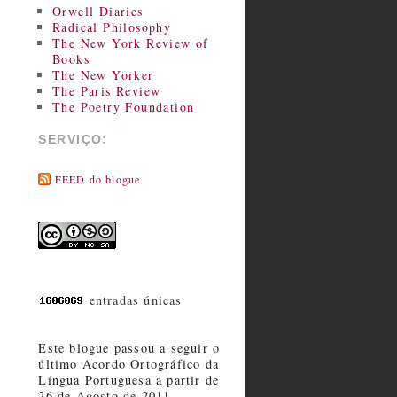
Orwell Diaries
Radical Philosophy
The New York Review of
Books
The New Yorker
The Paris Review
The Poetry Foundation
SERVIÇO:
FEED do blogue
entradas únicas
Este blogue passou a seguir o
último Acordo Ortográfico da
Língua Portuguesa a partir de
26 de Agosto de 2011