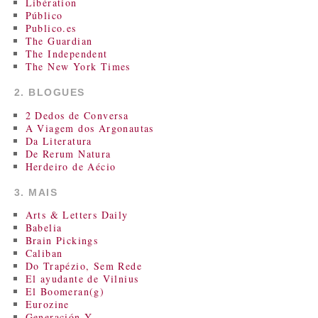
Libération
Público
Publico.es
The Guardian
The Independent
The New York Times
2. BLOGUES
2 Dedos de Conversa
A Viagem dos Argonautas
Da Literatura
De Rerum Natura
Herdeiro de Aécio
3. MAIS
Arts & Letters Daily
Babelia
Brain Pickings
Caliban
Do Trapézio, Sem Rede
El ayudante de Vilnius
El Boomeran(g)
Eurozine
Generación Y