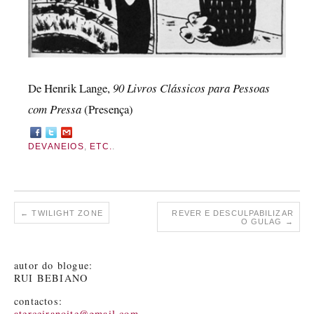
De Henrik Lange,
90 Livros Clássicos para Pessoas
com Pressa
(Presença)
DEVANEIOS
,
ETC.
.
←
TWILIGHT ZONE
REVER E DESCULPABILIZAR
O GULAG
→
autor do blogue:
RUI BEBIANO
contactos:
aterceiranoite@gmail.com