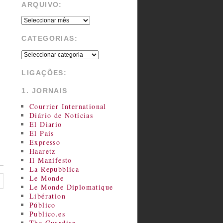
ARQUIVO:
CATEGORIAS:
LIGAÇÕES:
1. JORNAIS
Courrier International
Diário de Notícias
El Diario
El País
Expresso
Haaretz
Il Manifesto
La Repubblica
Le Monde
Le Monde Diplomatique
Libération
Público
Publico.es
The Guardian