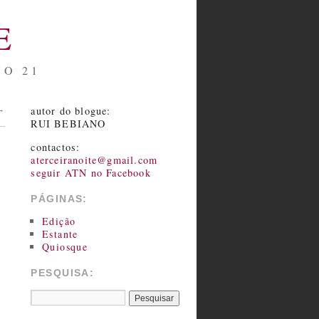
E
NO 21
autor do blogue:
→
RUI BEBIANO
contactos:
aterceiranoite@gmail.com
seguir ATN no Facebook
PÁGINAS:
Edição
Estante
Quiosque
PESQUISA: