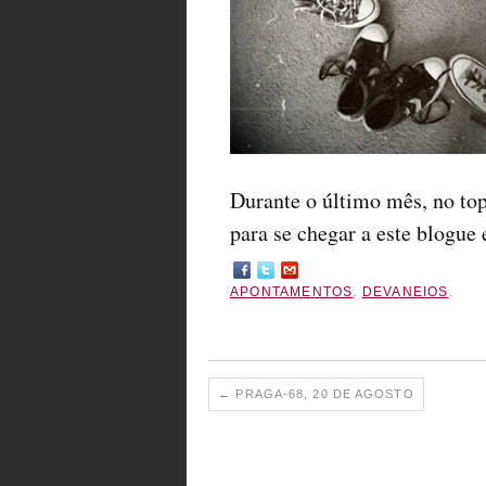
Durante o último mês, no top
para se chegar a este blogue 
APONTAMENTOS
,
DEVANEIOS
.
←
PRAGA-68, 20 DE AGOSTO