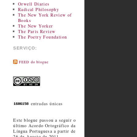
Orwell Diaries
Radical Philosophy
The New York Review of
Books
The New Yorker
The Paris Review
The Poetry Foundation
SERVIÇO:
FEED do blogue
entradas únicas
Este blogue passou a seguir o
último Acordo Ortográfico da
Língua Portuguesa a partir de
26 de Agosto de 2011