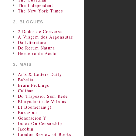
The Independent
The New York Times
2. BLOGUES
2 Dedos de Conversa
A Viagem dos Argonautas
Da Literatura
De Rerum Natura
Herdeiro de Aécio
3. MAIS
Arts & Letters Daily
Babelia
Brain Pickings
Caliban
Do Trapézio, Sem Rede
El ayudante de Vilnius
El Boomeran(g)
Eurozine
Generación Y
Index On Censorship
Jacobin
London Review of Books