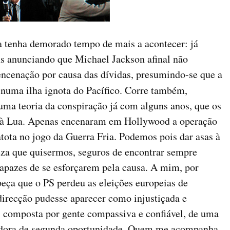
a tenha demorado tempo de mais a acontecer: já
s anunciando que Michael Jackson afinal não
encenação por causa das dívidas, presumindo-se que a
numa ilha ignota do Pacífico. Corre também,
uma teoria da conspiração já com alguns anos, que os
m à Lua. Apenas encenaram em Hollywood a operação
ota no jogo da Guerra Fria. Podemos pois dar asas à
eza que quisermos, seguros de encontrar sempre
 capazes de se esforçarem pela causa. A mim, por
eça que o PS perdeu as eleições europeias de
 direcção pudesse aparecer como injustiçada e
, composta por gente compassiva e confiável, de uma
dora de segunda oportunidade. Quem me acompanha