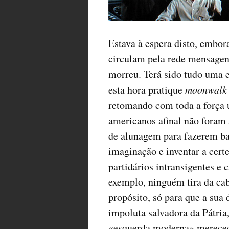
Estava à espera disto, embor
circulam pela rede mensagen
morreu. Terá sido tudo uma 
esta hora pratique
moonwalk
retomando com toda a força 
americanos afinal não fora
de alunagem para fazerem bat
imaginação e inventar a cert
partidários intransigentes e
exemplo, ninguém tira da cab
propósito, só para que a sua
impoluta salvadora da Pátria
«esquerda moderna» merece