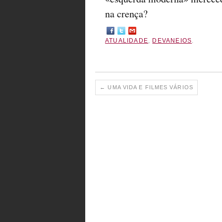
na crença?
ATUALIDADE
,
DEVANEIOS
.
←
UMA VIDA E FILMES VÁRIOS