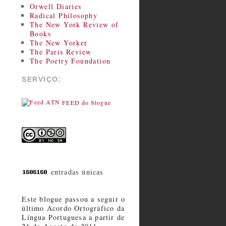
Orwell Diaries
Radical Philosophy
The New York Review of
Books
The New Yorker
The Paris Review
The Poetry Foundation
SERVIÇO:
FEED do blogue
entradas únicas
Este blogue passou a seguir o
último Acordo Ortográfico da
Língua Portuguesa a partir de