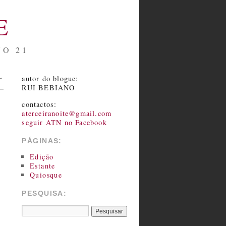
E
NO 21
autor do blogue:
→
RUI BEBIANO
contactos:
aterceiranoite@gmail.com
seguir ATN no Facebook
PÁGINAS:
Edição
Estante
Quiosque
PESQUISA: