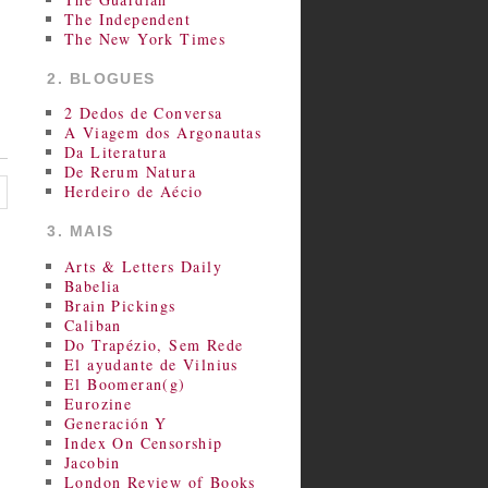
The Independent
The New York Times
2. BLOGUES
2 Dedos de Conversa
A Viagem dos Argonautas
Da Literatura
De Rerum Natura
Herdeiro de Aécio
3. MAIS
Arts & Letters Daily
Babelia
Brain Pickings
Caliban
Do Trapézio, Sem Rede
El ayudante de Vilnius
El Boomeran(g)
Eurozine
Generación Y
Index On Censorship
Jacobin
London Review of Books