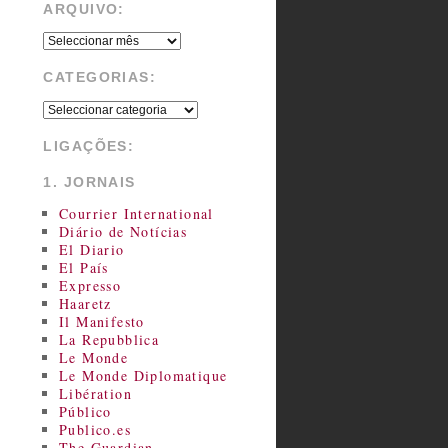
ARQUIVO:
CATEGORIAS:
LIGAÇÕES:
1. JORNAIS
Courrier International
Diário de Notícias
El Diario
El País
Expresso
Haaretz
Il Manifesto
La Repubblica
Le Monde
Le Monde Diplomatique
Libération
Público
Publico.es
The Guardian