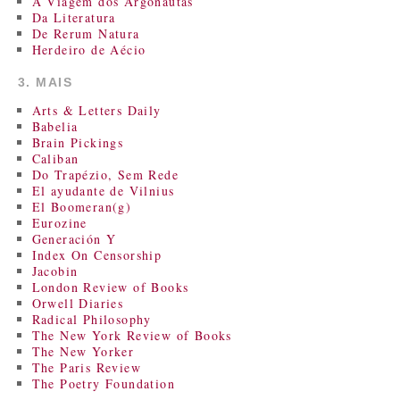
A Viagem dos Argonautas
Da Literatura
De Rerum Natura
Herdeiro de Aécio
3. MAIS
Arts & Letters Daily
Babelia
Brain Pickings
Caliban
Do Trapézio, Sem Rede
El ayudante de Vilnius
El Boomeran(g)
Eurozine
Generación Y
Index On Censorship
Jacobin
London Review of Books
Orwell Diaries
Radical Philosophy
The New York Review of Books
The New Yorker
The Paris Review
The Poetry Foundation