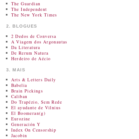
The Guardian
The Independent
The New York Times
2. BLOGUES
2 Dedos de Conversa
A Viagem dos Argonautas
Da Literatura
De Rerum Natura
Herdeiro de Aécio
3. MAIS
Arts & Letters Daily
Babelia
Brain Pickings
Caliban
Do Trapézio, Sem Rede
El ayudante de Vilnius
El Boomeran(g)
Eurozine
Generación Y
Index On Censorship
Jacobin