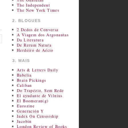
The Independent
The New York Times
2. BLOGUES
2 Dedos de Conversa
A Viagem dos Argonautas
Da Literatura
De Rerum Natura
Herdeiro de Aécio
3. MAIS
Arts & Letters Daily
Babelia
Brain Pickings
Caliban
Do Trapézio, Sem Rede
El ayudante de Vilnius
El Boomeran(g)
Eurozine
Generación Y
Index On Censorship
Jacobin
London Review of Books