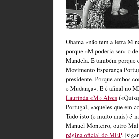
Obama «não tem a letra M nas
porque «M poderia ser» o de
Mandela. E também porque o
Movimento Esperança Portuga
presidente. Porque ambos co
e Mudança». E é afinal no M
Laurinda «M» Alves
(«Quisqu
Portugal, «aqueles que em c
Tudo isto (e muito mais) é-n
Manuel Monteiro, outro Mal
página oficial do MEP
. [sig