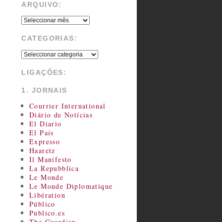
ARQUIVO:
CATEGORIAS:
LIGAÇÕES:
1. JORNAIS
Courrier International
Diário de Notícias
El Diario
El País
Expresso
Haaretz
Il Manifesto
La Repubblica
Le Monde
Le Monde Diplomatique
Libération
Público
Publico.es
The Guardian