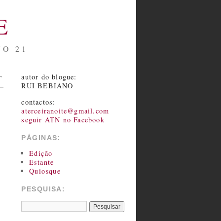
E
NO 21
autor do blogue:
→
RUI BEBIANO
contactos:
aterceiranoite@gmail.com
seguir ATN no Facebook
PÁGINAS:
Edição
Estante
Quiosque
PESQUISA: