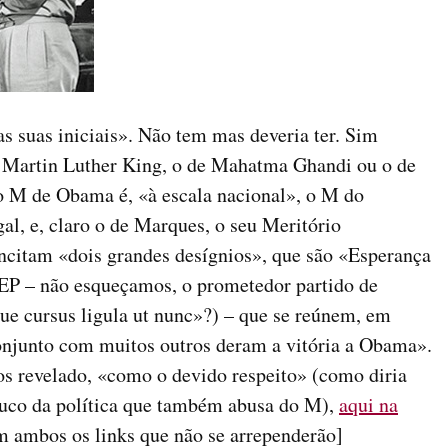
 suas iniciais». Não tem mas deveria ter. Sim
 Martin Luther King, o de Mahatma Ghandi ou o de
 M de Obama é, «à escala nacional», o M do
l, e, claro o de Marques, o seu Meritório
ncitam «dois grandes desígnios», que são «Esperança
EP – não esqueçamos, o prometedor partido de
e cursus ligula ut nunc»?) – que se reúnem, em
onjunto com muitos outros deram a vitória a Obama».
os revelado, «como o devido respeito» (como diria
uco da política que também abusa do M),
aqui na
am ambos os links que não se arrependerão]