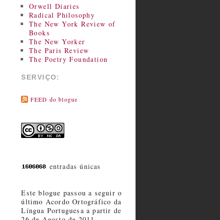
Orwell Diaries
Radical Philosophy
The New York Review of
Books
The New Yorker
The Paris Review
The Poetry Foundation
SERVIÇO:
FEED do blogue
entradas únicas
Este blogue passou a seguir o
último Acordo Ortográfico da
Língua Portuguesa a partir de
26 de Agosto de 2011